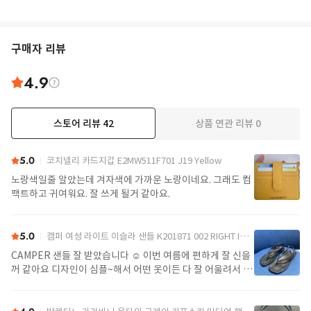
구매자 리뷰
4.9
스토어 리뷰
42
상품 연관 리뷰
0
더보기
5.0
코치넬리 카드지갑 E2MW511F701 J19 Yellow
노랑색일줄 알았는데 겨자색에 가까운 노랑이네요. 그래도 컴
팩트하고 귀여워요. 잘 쓰게 될거 같아요.
5.0
캠퍼 여성 라이트 이슬라 샌들 K201871 002 RIGHT ISLA 0 Black
CAMPER 샌들 잘 받았습니다 ☺️ 이번 여름에 편하게 잘 신을
꺼 같아요 디자인이 심플~해서 어떤 옷이든 다 잘 어울려서 좋
아요>_<