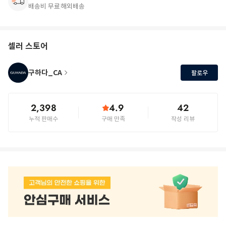
배송비 무료
해외배송
셀러 스토어
구하다_CA
팔로우
2,398
4.9
42
누적 판매수
구매 만족
작성 리뷰