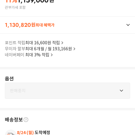
11
%
1,159,000
원
관부가세 포함
1,130,820
원
최대 혜택가
포인트 적립
최대 16,600원 적립
무이자 할부
최대 6개월 / 월 193,166원
네이버페이
최대 3% 적립
옵션
판매중지
배송정보
8/24 (월)
도착예정