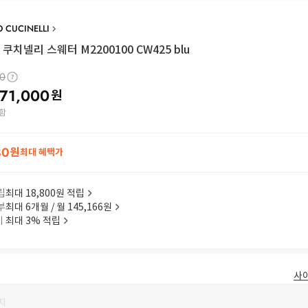
 CUCINELLI
쿠치넬리 스웨터 M2200100 CW425 blu
00
71,000
원
함
80
원
최대 혜택가
립
최대 18,800원 적립
부
최대 6개월 / 월 145,166원
이
최대 3% 적립
사
지