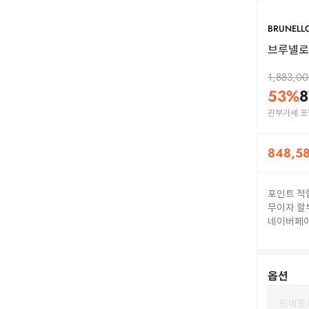
BRUNELLO
브루넬로 
1,883,0
53
%
8
관부가세 포
848,5
포인트 적
무이자 할
네이버페
옵션
판매중