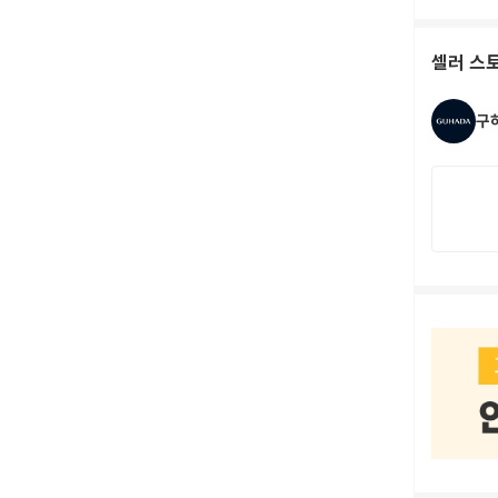
셀러 스
구