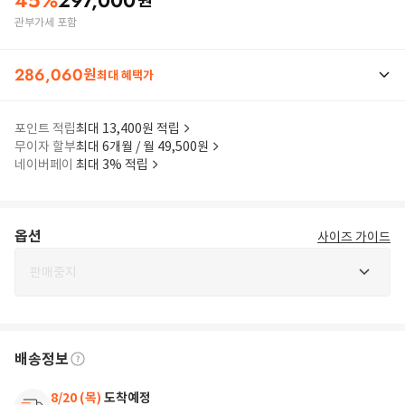
45
%
297,000
원
관부가세 포함
286,060
원
최대 혜택가
포인트 적립
최대 13,400원 적립
무이자 할부
최대 6개월 / 월 49,500원
네이버페이
최대 3% 적립
옵션
사이즈 가이드
판매중지
배송정보
8/20 (목)
도착예정