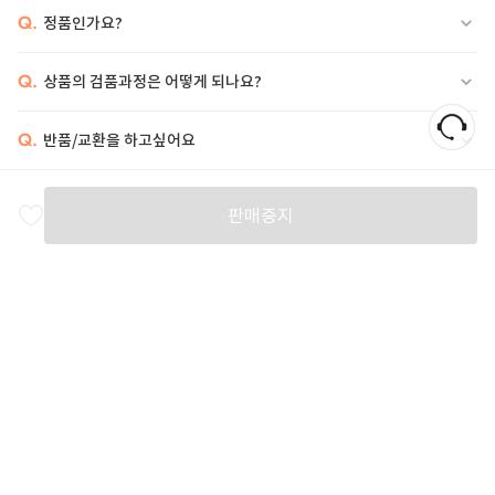
Q.
정품인가요?
Q.
상품의 검품과정은 어떻게 되나요?
Q.
반품/교환을 하고싶어요
비슷한 상품
판매중지
SAINT LAURENT
ISABEL MARANT
ISABEL MARANT
I
1,185,000
14
%
500,000
32
%
833,000
6