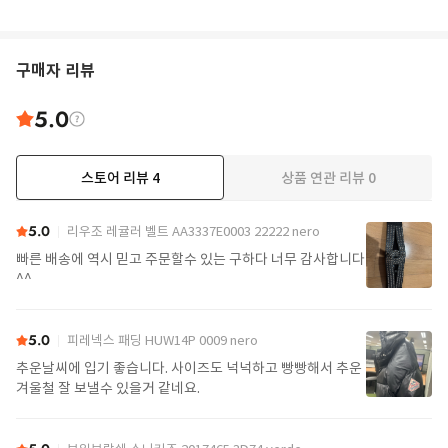
구매자 리뷰
5.0
스토어 리뷰
4
상품 연관 리뷰
0
5.0
리우조 레귤러 벨트 AA3337E0003 22222 nero
빠른 배송에 역시 믿고 주문할수 있는 구하다 너무 감사합니다
^^
5.0
피레넥스 패딩 HUW14P 0009 nero
추운날씨에 입기 좋습니다. 사이즈도 넉넉하고 빵빵해서 추운
겨울철 잘 보낼수 있을거 같네요.