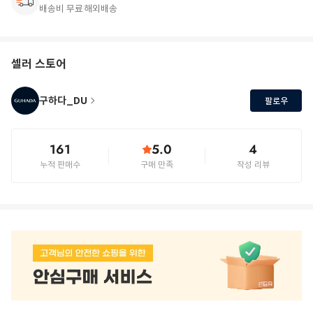
배송비 무료
해외배송
셀러 스토어
구하다_DU
팔로우
161
5.0
4
누적 판매수
구매 만족
작성 리뷰