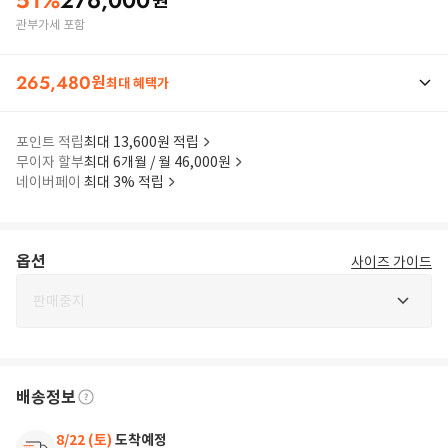
51
%
276,000
원
관부가세 포함
265,480
원
최대 혜택가
포인트 적립
최대 13,600원 적립
무이자 할부
최대 6개월 / 월 46,000원
네이버페이
최대 3% 적립
옵션
사이즈 가이드
판매중지
배송정보
8/22 (토)
도착예정