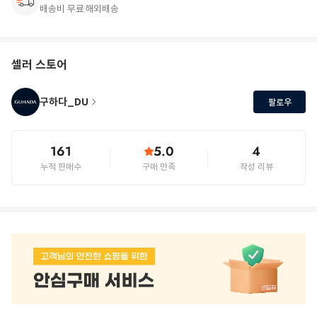
배송비 무료
해외배송
셀러 스토어
구하다_DU
팔로우
161
5.0
4
누적 판매수
구매 만족
작성 리뷰