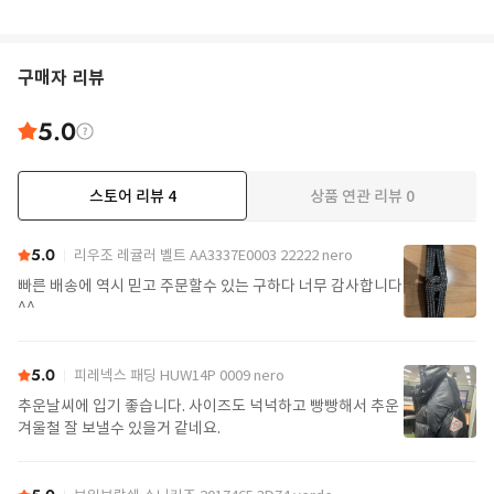
구매자 리뷰
5.0
스토어 리뷰
4
상품 연관 리뷰
0
5.0
리우조 레귤러 벨트 AA3337E0003 22222 nero
빠른 배송에 역시 믿고 주문할수 있는 구하다 너무 감사합니다
^^
5.0
피레넥스 패딩 HUW14P 0009 nero
추운날씨에 입기 좋습니다. 사이즈도 넉넉하고 빵빵해서 추운
겨울철 잘 보낼수 있을거 같네요.