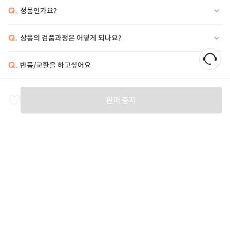
Q.
정품인가요?
Q.
상품의 검품과정은 어떻게 되나요?
Q.
반품/교환을 하고싶어요
비슷한 상품
판매중지
VERSACE
VERSACE
ETRO
V
35
%
1,492,000
25
%
672,000
11
%
1,178,000
2