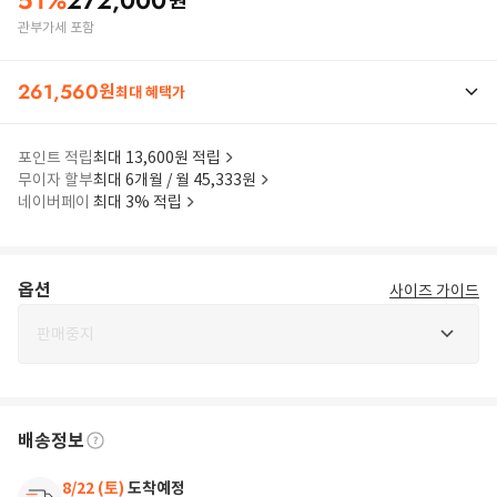
51
%
272,000
원
관부가세 포함
261,560
원
최대 혜택가
포인트 적립
최대 13,600원 적립
무이자 할부
최대 6개월 / 월 45,333원
네이버페이
최대 3% 적립
옵션
사이즈 가이드
판매중지
배송정보
8/22 (토)
도착예정