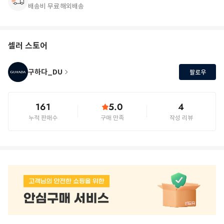
배송비 무료
해외배송
셀러 스토어
구하다_DU
팔로우
161
5.0
4
누적 판매수
구매 만족
작성 리뷰