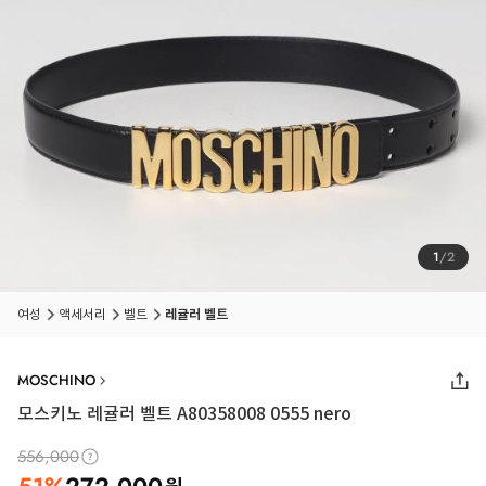
1
/
2
여성
액세서리
벨트
레귤러 벨트
MOSCHINO
모스키노 레귤러 벨트 A80358008 0555 nero
556,000