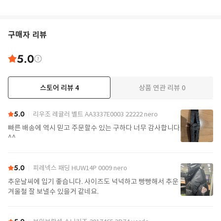
구매자 리뷰
5.0
스토어 리뷰
4
상품 연관 리뷰
0
5.0
리우조 레귤러 벨트 AA3337E0003 22222 nero
빠른 배송에 역시 믿고 주문할수 있는 구하다 너무 감사합니다
^^
5.0
피레넥스 패딩 HUW14P 0009 nero
추운날씨에 입기 좋습니다. 사이즈도 넉넉하고 빵빵해서 추운
겨울철 잘 보낼수 있을거 같네요.