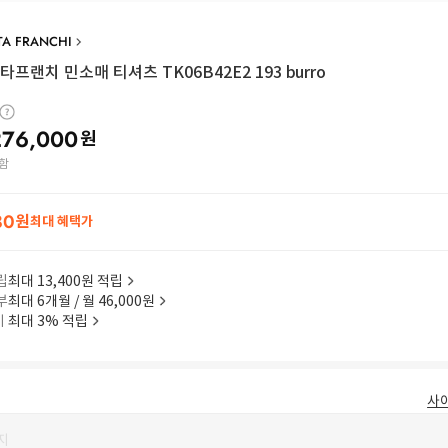
TA FRANCHI
프랜치 민소매 티셔츠 TK06B42E2 193 burro
276,000
원
함
80
원
최대 혜택가
립
최대 13,400원 적립
부
최대 6개월 / 월 46,000원
이
최대 3% 적립
사
지