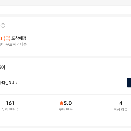
21 (금)
도착예정
송비 무료
해외배송
토어
하다_DU
161
5.0
4
누적 판매수
구매 만족
작성 리뷰