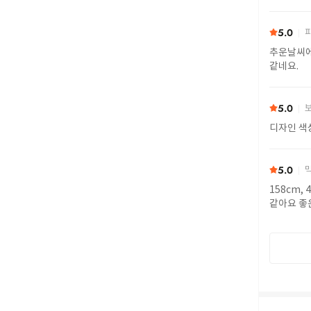
5.0
피
추운날씨에
같네요.
5.0
보
디자인 색
5.0
막
158cm,