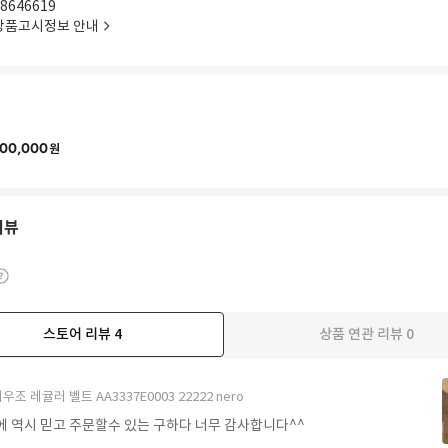
8646619
상품고시정보 안내
00,000
원
리뷰
스토어 리뷰
4
상품 연관 리뷰
0
우조 레귤러 벨트 AA3337E0003 22222 nero
에 역시 믿고 주문할수 있는 구하다 너무 감사합니다^^