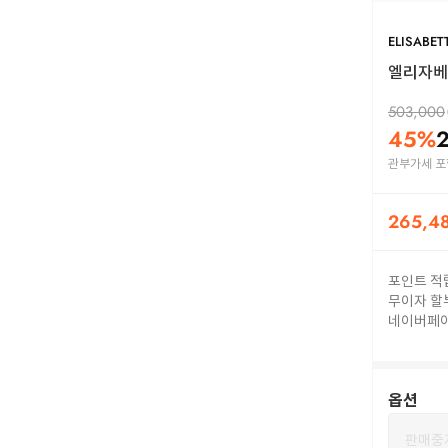
ELISABET
엘리자베타
503,000
45
%
관부가세 포
265,4
포인트 적
무이자 할
네이버페
옵션
판매중