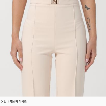
탑
민소매 티셔츠