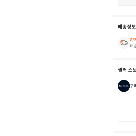
배송정보
8/
배
셀러 스
구