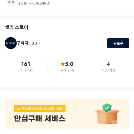
배송비 무료
해외배송
셀러 스토어
구하다_DU
팔로우
161
5.0
4
누적 판매수
구매 만족
작성 리뷰