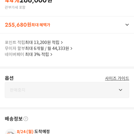
44
%
266,000
원
관부가세 포함
255,680
원
최대 혜택가
포인트 적립
최대 13,200원 적립
무이자 할부
최대 6개월 / 월 44,333원
네이버페이
최대 3% 적립
옵션
사이즈 가이드
판매중지
배송정보
8/24 (월)
도착예정