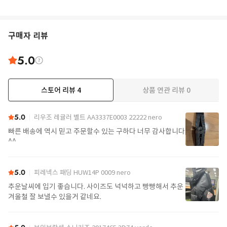
구매자 리뷰
5.0
스토어 리뷰
4
상품 연관 리뷰
0
5.0
리우조 레귤러 벨트 AA3337E0003 22222 nero
빠른 배송에 역시 믿고 주문할수 있는 구하다 너무 감사합니다
^^
5.0
피레넥스 패딩 HUW14P 0009 nero
추운날씨에 입기 좋습니다. 사이즈도 넉넉하고 빵빵해서 추운
겨울철 잘 보낼수 있을거 같네요.