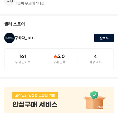
배송비 무료
해외배송
셀러 스토어
구하다_DU
팔로우
161
5.0
4
누적 판매수
구매 만족
작성 리뷰