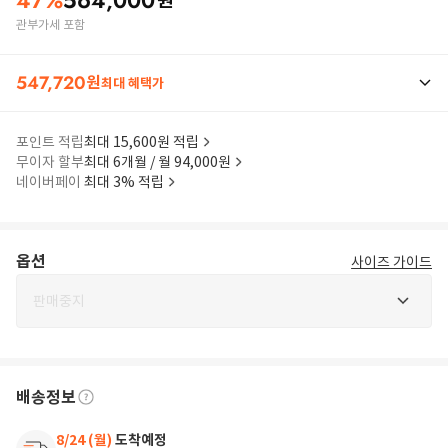
47
%
564,000
원
관부가세 포함
547,720
원
최대 혜택가
포인트 적립
최대 15,600원 적립
무이자 할부
최대 6개월 / 월 94,000원
네이버페이
최대 3% 적립
옵션
사이즈 가이드
판매중지
배송정보
8/24 (월)
도착예정