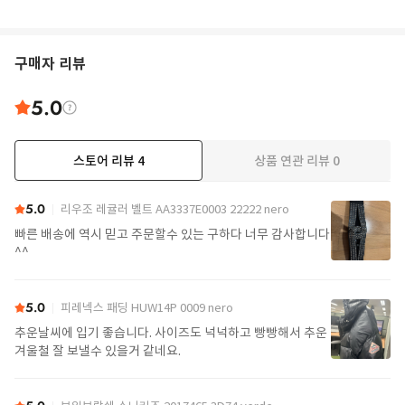
구매자 리뷰
5.0
스토어 리뷰
4
상품 연관 리뷰
0
5.0
리우조 레귤러 벨트 AA3337E0003 22222 nero
빠른 배송에 역시 믿고 주문할수 있는 구하다 너무 감사합니다
^^
5.0
피레넥스 패딩 HUW14P 0009 nero
추운날씨에 입기 좋습니다. 사이즈도 넉넉하고 빵빵해서 추운
겨울철 잘 보낼수 있을거 같네요.