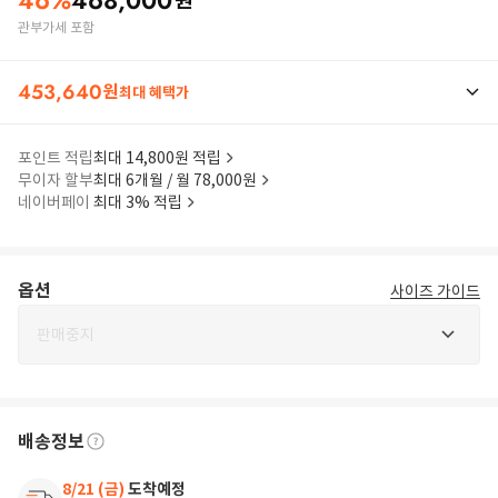
46
%
468,000
원
관부가세 포함
453,640
원
최대 혜택가
포인트 적립
최대 14,800원 적립
무이자 할부
최대 6개월 / 월 78,000원
네이버페이
최대 3% 적립
옵션
사이즈 가이드
판매중지
배송정보
8/21 (금)
도착예정