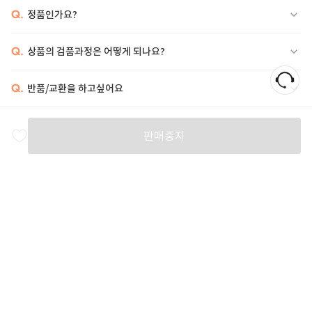
Q.
정품인가요?
Q.
상품의 검품과정은 어떻게 되나요?
Q.
반품/교환을 하고싶어요
비슷한 상품
판매중지
ETRO
ETRO
GUCCI
B
51
%
374,000
1,168,000
4,525,000
6