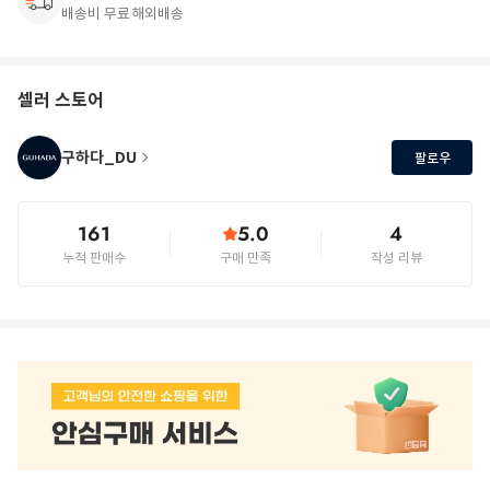
배송비 무료
해외배송
셀러 스토어
구하다_DU
팔로우
161
5.0
4
누적 판매수
구매 만족
작성 리뷰