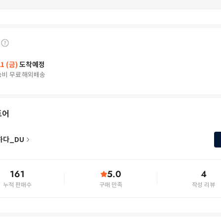
21 (금)
도착예정
송비 무료
해외배송
토어
하다_DU
161
5.0
4
누적 판매수
구매 만족
작성 리뷰