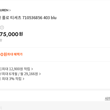
AUREN
폴로 티셔츠 710536856 403 blu
175,000
원
함
00
원
최대 혜택가
립
최대 12,900원 적립
부
최대 6개월 / 월 29,166원
이
최대 3% 적립
사
지