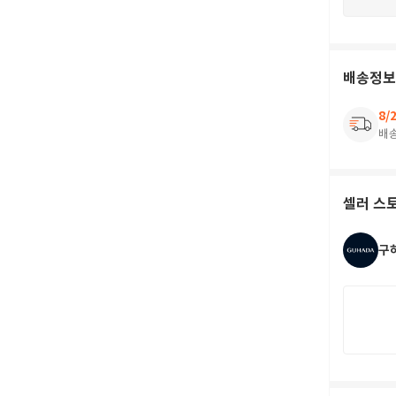
배송정보
8/
배
셀러 스
구