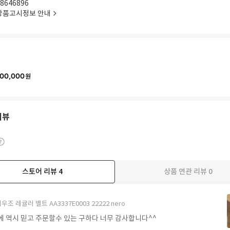
8646896
상품고시정보 안내
00,000
원
리뷰
스토어 리뷰
4
상품 연관 리뷰
0
우조 레귤러 벨트 AA3337E0003 22222 nero
에 역시 믿고 주문할수 있는 구하다 너무 감사합니다^^