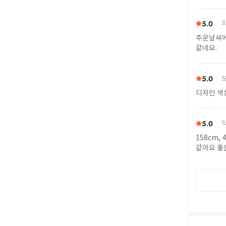
5.0
피
추운날씨에
같네요.
5.0
보
디자인 색
5.0
막
158cm,