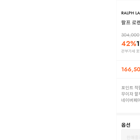
RALPH L
랄프 로렌 
304,000
42
%
관부가세 포
166,5
포인트 적
무이자 할
네이버페
옵션
판매중