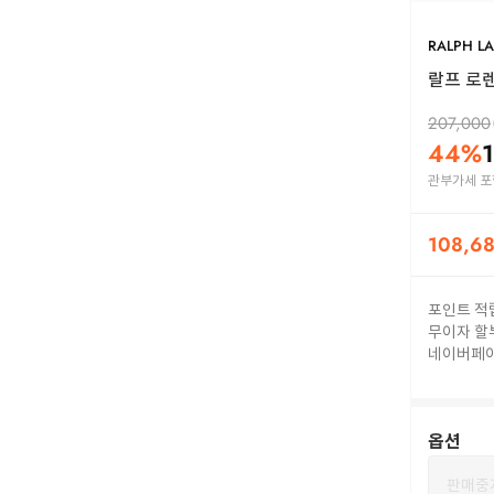
RALPH L
랄프 로렌 
207,000
44
%
관부가세 포
108,6
포인트 적
무이자 할
네이버페
옵션
판매중