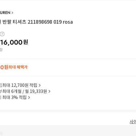
AUREN
반팔 티셔츠 211898698 019 rosa
116,000
원
함
80
원
최대 혜택가
립
최대 12,700원 적립
부
최대 6개월 / 월 19,333원
이
최대 3% 적립
사
지