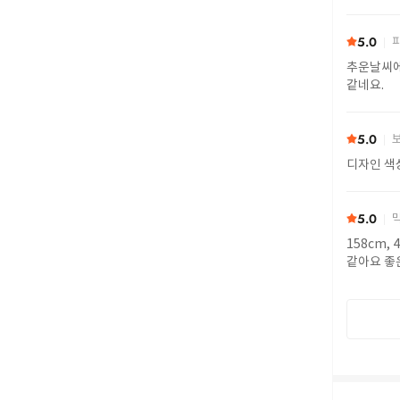
5.0
피
추운날씨에
같네요.
5.0
보
디자인 색
5.0
막
158cm,