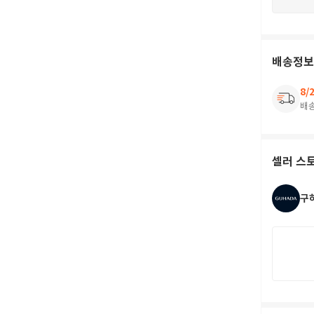
배송정보
8/
배
셀러 스
구