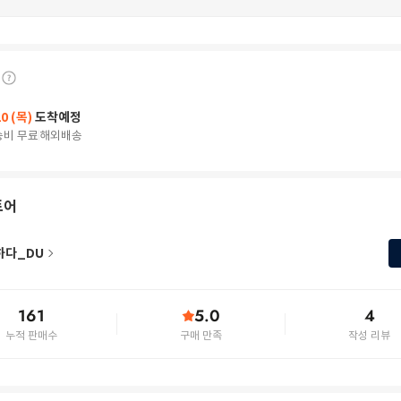
20 (목)
도착예정
송비 무료
해외배송
토어
하다_DU
161
5.0
4
누적 판매수
구매 만족
작성 리뷰