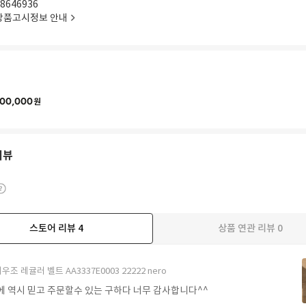
8646936
상품고시정보 안내
00,000
원
리뷰
스토어 리뷰
4
상품 연관 리뷰
0
우조 레귤러 벨트 AA3337E0003 22222 nero
에 역시 믿고 주문할수 있는 구하다 너무 감사합니다^^