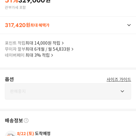
51
%
329,000
원
관부가세 포함
317,420
원
최대 혜택가
포인트 적립
최대 14,000원 적립
무이자 할부
최대 6개월 / 월 54,833원
네이버페이
최대 3% 적립
옵션
사이즈 가이드
판매중지
배송정보
8/22 (토)
도착예정