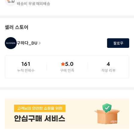
배송비 무료
해외배송
셀러 스토어
구하다_DU
팔로우
161
5.0
4
누적 판매수
구매 만족
작성 리뷰