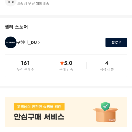
배송비 무료
해외배송
셀러 스토어
구하다_DU
팔로우
161
5.0
4
누적 판매수
구매 만족
작성 리뷰