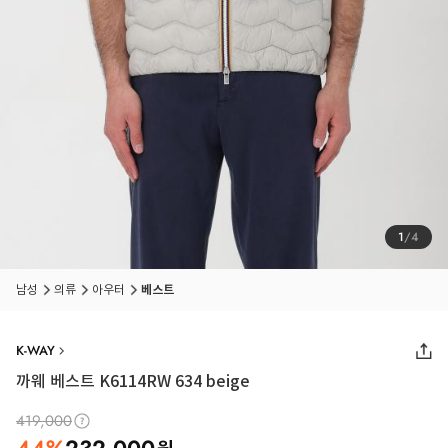
1
/
4
남성
의류
아우터
베스트
K-WAY
까웨 베스트 K6114RW 634 beige
419,000