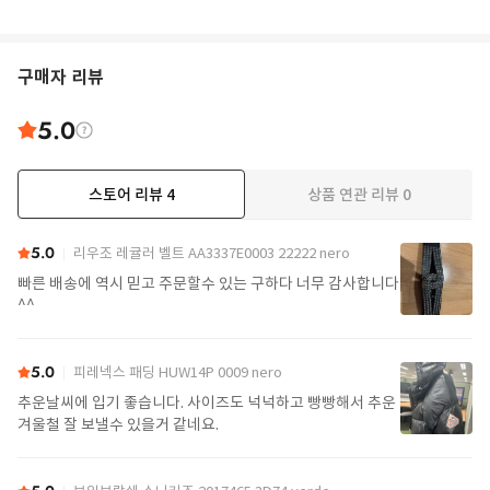
구매자 리뷰
5.0
스토어 리뷰
4
상품 연관 리뷰
0
5.0
리우조 레귤러 벨트 AA3337E0003 22222 nero
빠른 배송에 역시 믿고 주문할수 있는 구하다 너무 감사합니다
^^
5.0
피레넥스 패딩 HUW14P 0009 nero
추운날씨에 입기 좋습니다. 사이즈도 넉넉하고 빵빵해서 추운
겨울철 잘 보낼수 있을거 같네요.