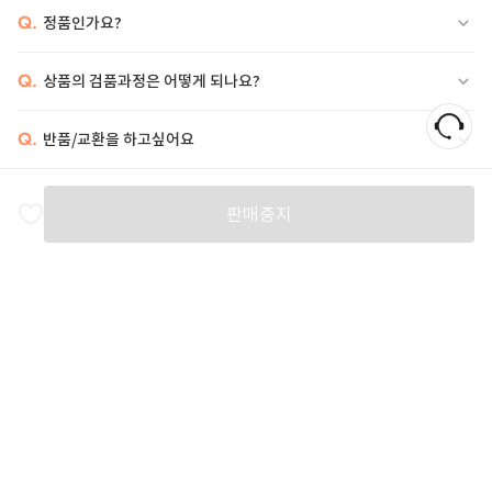
Q.
정품인가요?
Q.
상품의 검품과정은 어떻게 되나요?
Q.
반품/교환을 하고싶어요
비슷한 상품
판매중지
PRADA
PRADA
ISABEL MARANT
I
1,883,000
2,948,000
444,000
5