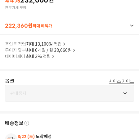
44
%
232,000
원
관부가세 포함
222,360
원
최대 혜택가
포인트 적립
최대 13,100원 적립
무이자 할부
최대 6개월 / 월 38,666원
네이버페이
최대 3% 적립
옵션
사이즈 가이드
판매중지
배송정보
8/22 (토)
도착예정