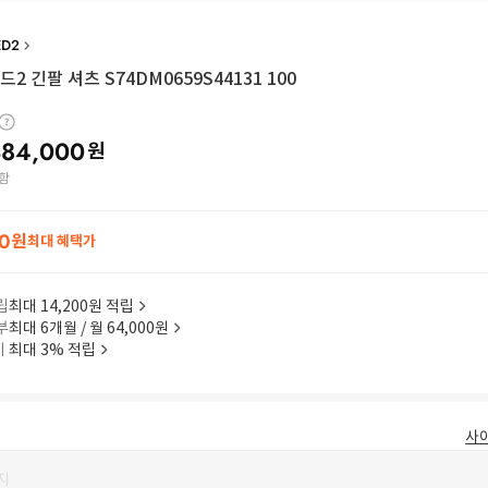
ED2
2 긴팔 셔츠 S74DM0659S44131 100
384,000
원
함
0
원
최대 혜택가
립
최대 14,200원 적립
부
최대 6개월 / 월 64,000원
이
최대 3% 적립
사
지