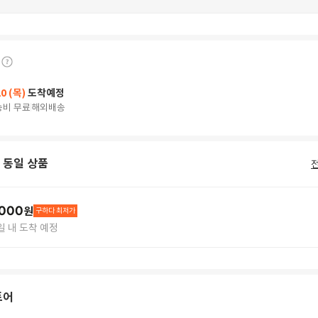
20 (목)
도착예정
송비 무료
해외배송
 동일 상품
,000
원
구하다 최저가
8일 내 도착 예정
토어