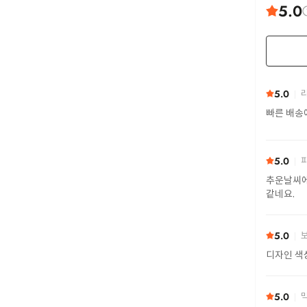
5.0
5.0
리
빠른 배송
5.0
피
추운날씨에
같네요.
5.0
보
디자인 색
5.0
막