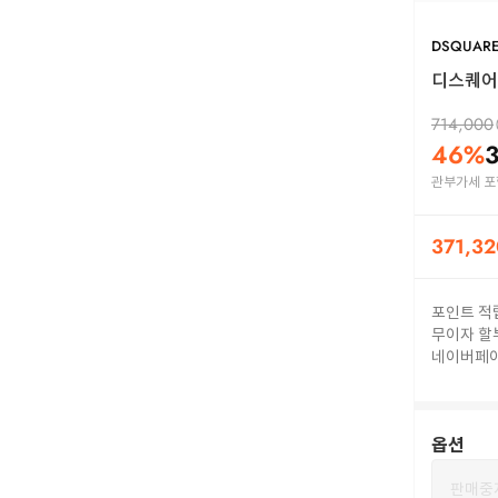
DSQUAR
디스퀘어드
714,000
46
%
관부가세 포
371,32
포인트 적
무이자 할
네이버페
옵션
판매중