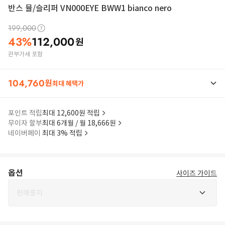
반스 뮬/슬리퍼 VN000EYE BWW1 bianco nero
199,000
43
%
112,000
원
관부가세 포함
104,760
원
최대 혜택가
포인트 적립
최대 12,600원 적립
무이자 할부
최대 6개월 / 월 18,666원
네이버페이
최대 3% 적립
옵션
사이즈 가이드
판매중지