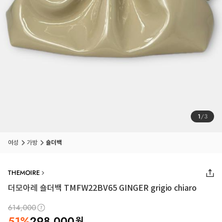
1
/
3
여성
가방
숄더백
THEMOIRE
더모아레 숄더백 TMFW22BV65 GINGER grigio chiaro
614,000
51
%
298,000
원