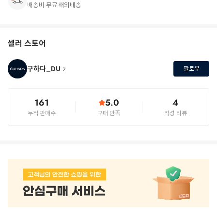
배송비 무료
해외배송
셀러 스토어
구하다_DU
팔로우
161
5.0
4
누적 판매수
구매 만족
작성 리뷰