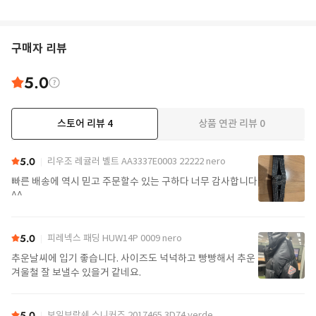
구매자 리뷰
5.0
스토어 리뷰
4
상품 연관 리뷰
0
5.0
리우조 레귤러 벨트 AA3337E0003 22222 nero
빠른 배송에 역시 믿고 주문할수 있는 구하다 너무 감사합니다
^^
5.0
피레넥스 패딩 HUW14P 0009 nero
추운날씨에 입기 좋습니다. 사이즈도 넉넉하고 빵빵해서 추운
겨울철 잘 보낼수 있을거 같네요.
5.0
보일브랑쉐 스니커즈 2017465 3D74 verde