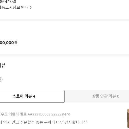
8647750
상품고시정보 안내
00,000
원
리뷰
스토어 리뷰
4
상품 연관 리뷰
0
우조 레귤러 벨트 AA3337E0003 22222 nero
에 역시 믿고 주문할수 있는 구하다 너무 감사합니다^^