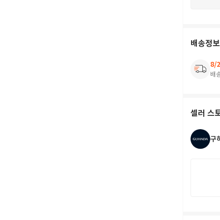
배송정보
8/
배
셀러 스
구