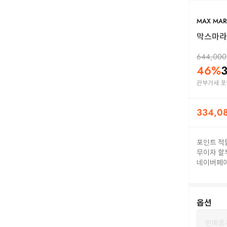
MAX MA
막스마라 
644,000
46
%
관부가세 포
334,0
포인트 적
무이자 할
네이버페
옵션
판매중