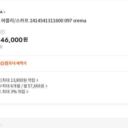
RA
머플러/스카프 2414541311600 097 crema
346,000
원
함
80
원
최대 혜택가
립
최대 13,800원 적립
부
최대 6개월 / 월 57,666원
이
최대 3% 적립
지