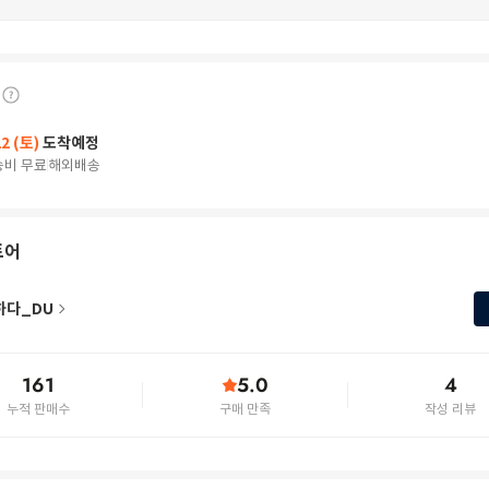
22 (토)
도착예정
송비 무료
해외배송
토어
하다_DU
161
5.0
4
누적 판매수
구매 만족
작성 리뷰