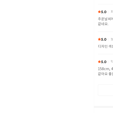
5.0
피
추운날씨에
같네요.
5.0
보
디자인 색
5.0
막
158cm,