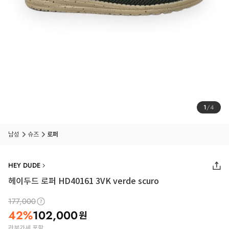
1
/
4
남성
슈즈
로퍼
HEY DUDE
헤이두드 로퍼 HD40161 3VK verde scuro
177,000
42
%
102,000
원
관부가세 포함