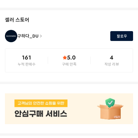
셀러 스토어
구하다_DU
팔로우
161
5.0
4
누적 판매수
구매 만족
작성 리뷰