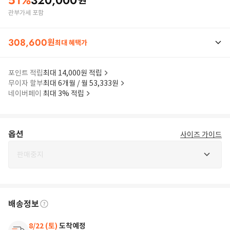
51
%
320,000
원
관부가세 포함
308,600
원
최대 혜택가
포인트 적립
최대 14,000원 적립
무이자 할부
최대 6개월 / 월 53,333원
네이버페이
최대 3% 적립
옵션
사이즈 가이드
판매중지
배송정보
8/22 (토)
도착예정