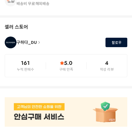
배송비 무료
해외배송
셀러 스토어
구하다_DU
팔로우
161
5.0
4
누적 판매수
구매 만족
작성 리뷰