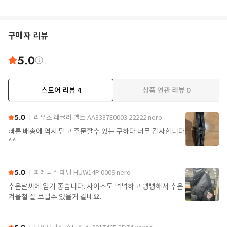
구매자 리뷰
5.0
스토어 리뷰
4
상품 연관 리뷰
0
5.0
리우조 레귤러 벨트 AA3337E0003 22222 nero
빠른 배송에 역시 믿고 주문할수 있는 구하다 너무 감사합니다
^^
5.0
피레넥스 패딩 HUW14P 0009 nero
추운날씨에 입기 좋습니다. 사이즈도 넉넉하고 빵빵해서 추운
겨울철 잘 보낼수 있을거 같네요.