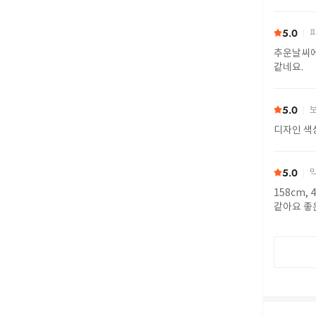
5.0
피
추운날씨에
같네요.
5.0
보
디자인 색
5.0
막
158cm,