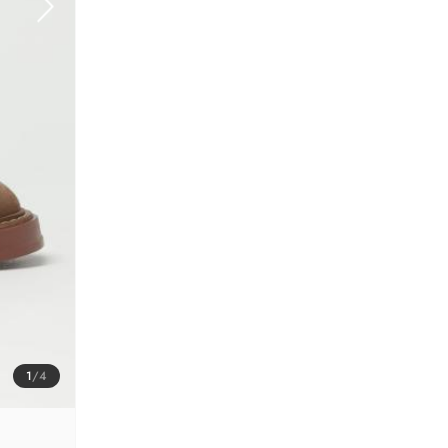
1
/
4