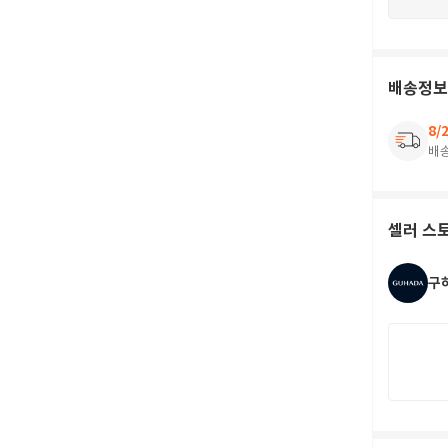
배송정보
8/
배
셀러 스
구