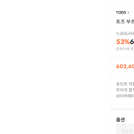
TODS
토즈 부츠 
1,325,0
53
%
6
관부가세 포
602,6
포인트 적
무이자 할
네이버페
옵션
판매중