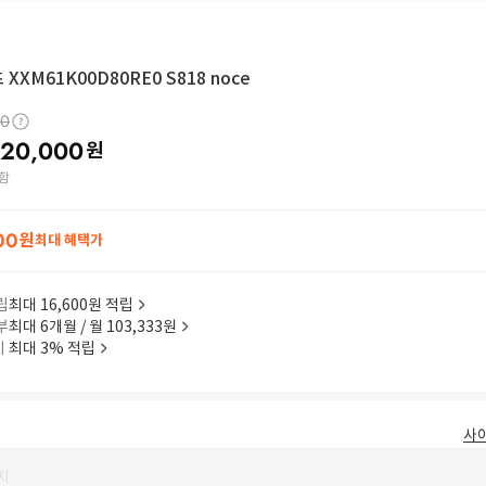
XXM61K00D80RE0 S818 noce
00
20,000
원
함
00
원
최대 혜택가
립
최대 16,600원 적립
부
최대 6개월 / 월 103,333원
이
최대 3% 적립
사
지