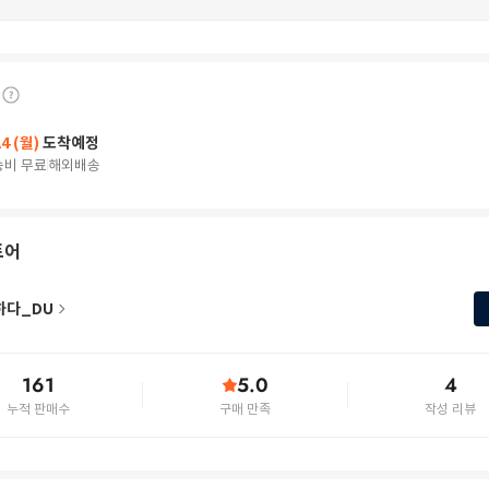
24 (월)
도착예정
송비 무료
해외배송
토어
하다_DU
161
5.0
4
누적 판매수
구매 만족
작성 리뷰