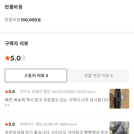
반품비용
100,000
반품비용
원
구매자 리뷰
5.0
스토어 리뷰
4
상품 연관 리뷰
0
5.0
리우조 레귤러 벨트 AA3337E0003 22222 nero
빠른 배송에 역시 믿고 주문할수 있는 구하다 너무 감사합니다
^^
5.0
피레넥스 패딩 HUW14P 0009 nero
추운날씨에 입기 좋습니다. 사이즈도 넉넉하고 빵빵해서 추운