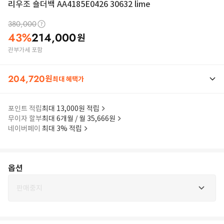
리우조 숄더백 AA4185E0426 30632 lime
380,000
43
%
214,000
원
관부가세 포함
204,720
원
최대 혜택가
포인트 적립
최대 13,000원 적립
무이자 할부
최대 6개월 / 월 35,666원
네이버페이
최대 3% 적립
옵션
판매중지