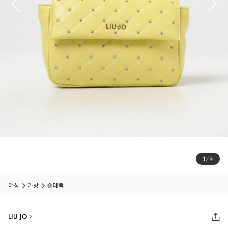
1
/
4
여성
가방
숄더백
LIU JO