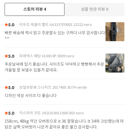
스토어 리뷰
4
상품 연관 리뷰
0
5.0
리우조 레귤러 벨트 AA3337E0003 22222 nero
빠른 배송에 역시 믿고 주문할수 있는 구하다 너무 감사합니다
^^
5.0
피레넥스 패딩 HUW14P 0009 nero
추운날씨에 입기 좋습니다. 사이즈도 넉넉하고 빵빵해서 추운
겨울철 잘 보낼수 있을거 같네요.
5.0
보일브랑쉐 스니커즈 2017465 3D74 verde
디자인 색상 사이즈 다 좋습니다
5.0
막스마라 코트 2421018011600 003 nero
158cm, 48kg 약간 오버핏으로 it 36 잘맞습니디. It 34와 고민했는데 마
담은 살짝 오버핏이 나은거 같아요 좋은 물건 감사합니다.