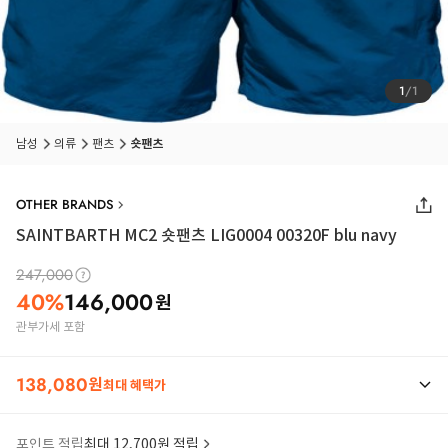
1
/
1
남성
의류
팬츠
숏팬츠
OTHER BRANDS
SAINTBARTH MC2 숏팬츠 LIG0004 00320F blu navy
247,000
40
%
146,000
원
관부가세 포함
138,080
원
최대 혜택가
포인트 적립
최대 12,700원 적립