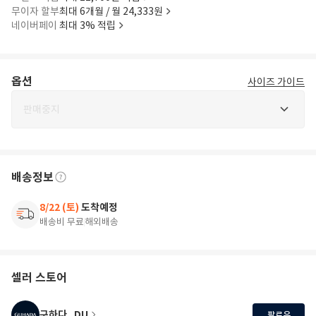
무이자 할부
최대 6개월 / 월 24,333원
네이버페이
최대 3% 적립
옵션
사이즈 가이드
판매중지
배송정보
8/22 (토)
도착예정
배송비 무료
해외배송
셀러 스토어
구하다_DU
팔로우