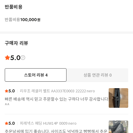
반품비용
100,000
반품비용
원
구매자 리뷰
5.0
스토어 리뷰
4
상품 연관 리뷰
0
5.0
리우조 레귤러 벨트 AA3337E0003 22222 nero
빠른 배송에 역시 믿고 주문할수 있는 구하다 너무 감사합니다
^^
5.0
피레넥스 패딩 HUW14P 0009 nero
추운날씨에 입기 좋습니다. 사이즈도 넉넉하고 빵빵해서 추운