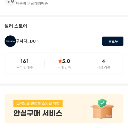
배송비 무료
해외배송
셀러 스토어
구하다_DU
팔로우
161
5.0
4
누적 판매수
구매 만족
작성 리뷰