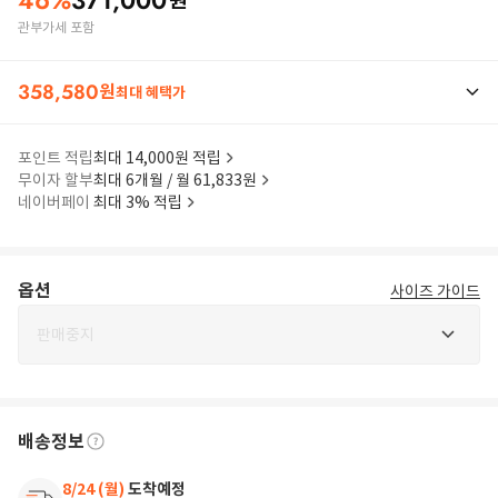
46
%
371,000
원
관부가세 포함
358,580
원
최대 혜택가
포인트 적립
최대 14,000원 적립
무이자 할부
최대 6개월 / 월 61,833원
네이버페이
최대 3% 적립
옵션
사이즈 가이드
판매중지
배송정보
8/24 (월)
도착예정