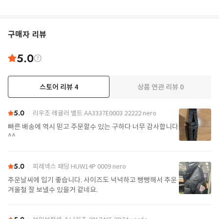
구매자 리뷰
5.0
스토어 리뷰
4
상품 연관 리뷰
0
5.0
리우조 레귤러 벨트 AA3337E0003 22222 nero
빠른 배송에 역시 믿고 주문할수 있는 구하다 너무 감사합니다
^^
5.0
피레넥스 패딩 HUW14P 0009 nero
추운날씨에 입기 좋습니다. 사이즈도 넉넉하고 빵빵해서 추운
겨울철 잘 보낼수 있을거 같네요.