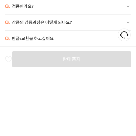
Q.
정품인가요?
Q.
상품의 검품과정은 어떻게 되나요?
Q.
반품/교환을 하고싶어요
비슷한 상품
판매중지
PRADA
LEMAIRE
LEMAIRE
L
1,001,000
525,000
525,000
6