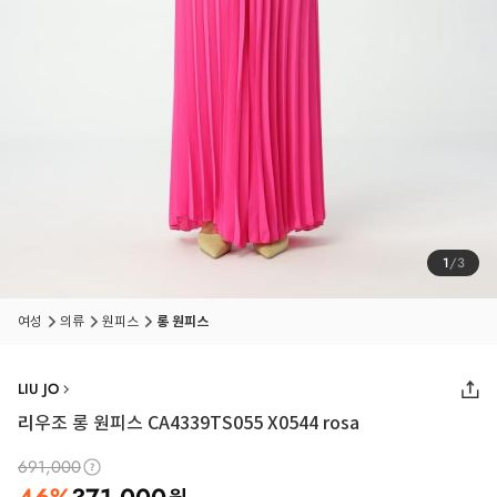
1
/
3
여성
의류
원피스
롱 원피스
LIU JO
리우조 롱 원피스 CA4339TS055 X0544 rosa
691,000