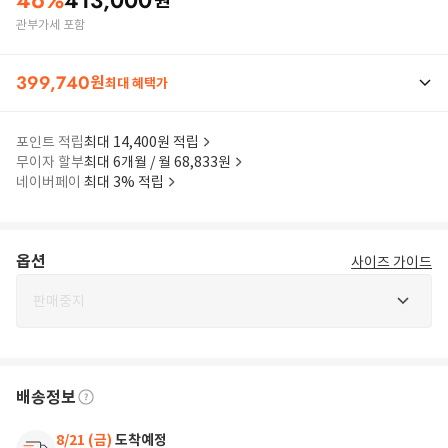
46
%
413,000
원
관부가세 포함
399,740
원
최대 혜택가
포인트 적립
최대 14,400원 적립
무이자 할부
최대 6개월 / 월 68,833원
네이버페이
최대 3% 적립
옵션
사이즈 가이드
판매중지
배송정보
8/21 (금)
도착예정