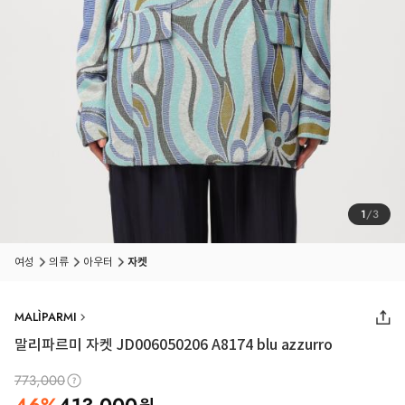
1
/
3
여성
의류
아우터
자켓
MALÌPARMI
말리파르미 자켓 JD006050206 A8174 blu azzurro
773,000