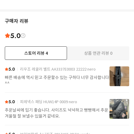
구매자 리뷰
5.0
스토어 리뷰
4
상품 연관 리뷰
0
5.0
리우조 레귤러 벨트 AA3337E0003 22222 nero
빠른 배송에 역시 믿고 주문할수 있는 구하다 너무 감사합니다
^^
5.0
피레넥스 패딩 HUW14P 0009 nero
추운날씨에 입기 좋습니다. 사이즈도 넉넉하고 빵빵해서 추운
겨울철 잘 보낼수 있을거 같네요.