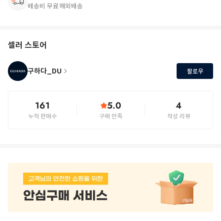
배송비 무료
해외배송
셀러 스토어
구하다_DU
팔로우
161
5.0
4
누적 판매수
구매 만족
작성 리뷰