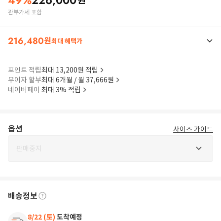
49
%
226,000
원
관부가세 포함
216,480
원
최대 혜택가
포인트 적립
최대 13,200원 적립
무이자 할부
최대 6개월 / 월 37,666원
네이버페이
최대 3% 적립
옵션
사이즈 가이드
판매중지
배송정보
8/22 (토)
도착예정