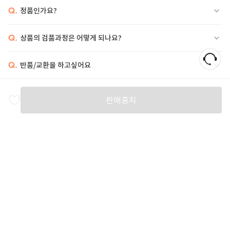
Q.
정품인가요?
Q.
상품의 검품과정은 어떻게 되나요?
Q.
반품/교환을 하고싶어요
비슷한 상품
판매중지
OUR LEGACY
OUR LEGACY
THE ROW
I
492,000
561,000
58
%
1,233,000
2