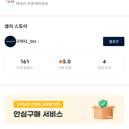
배송비 무료
해외배송
셀러 스토어
구하다_DU
팔로우
161
5.0
4
누적 판매수
구매 만족
작성 리뷰