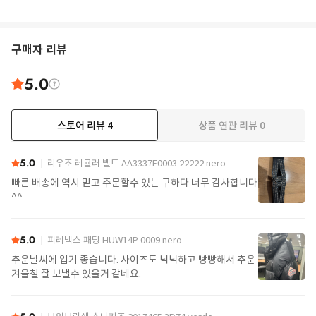
구매자 리뷰
5.0
스토어 리뷰
4
상품 연관 리뷰
0
5.0
리우조 레귤러 벨트 AA3337E0003 22222 nero
빠른 배송에 역시 믿고 주문할수 있는 구하다 너무 감사합니다
^^
5.0
피레넥스 패딩 HUW14P 0009 nero
추운날씨에 입기 좋습니다. 사이즈도 넉넉하고 빵빵해서 추운
겨울철 잘 보낼수 있을거 같네요.