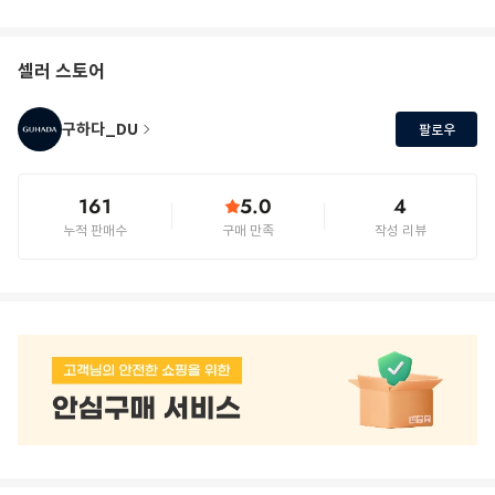
셀러 스토어
구하다_DU
팔로우
161
5.0
4
누적 판매수
구매 만족
작성 리뷰