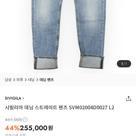
1
/
1
남성
의류
데님
데님 팬츠
SIVIGILA
시빌리아 데님 스트레이트 팬츠 SVM02004D0027 L2
461,000
44
%
255,000
원
관부가세 포함