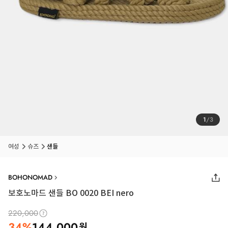
1
/
3
여성
슈즈
샌들
BOHONOMAD
보호노마드 샌들 BO 0020 BEI nero
220,000
34
%
144,000
원