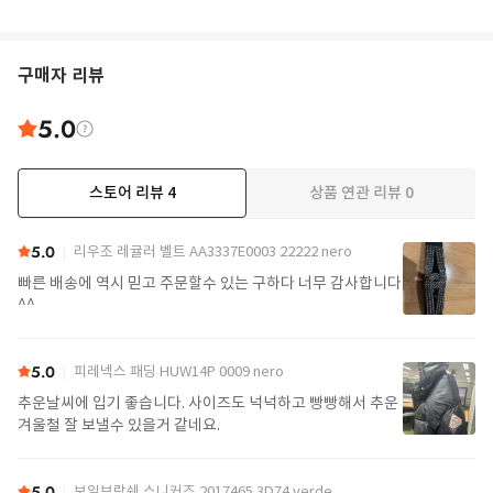
구매자 리뷰
5.0
스토어 리뷰
4
상품 연관 리뷰
0
5.0
리우조 레귤러 벨트 AA3337E0003 22222 nero
빠른 배송에 역시 믿고 주문할수 있는 구하다 너무 감사합니다
^^
5.0
피레넥스 패딩 HUW14P 0009 nero
추운날씨에 입기 좋습니다. 사이즈도 넉넉하고 빵빵해서 추운
겨울철 잘 보낼수 있을거 같네요.
5.0
보일브랑쉐 스니커즈 2017465 3D74 verde