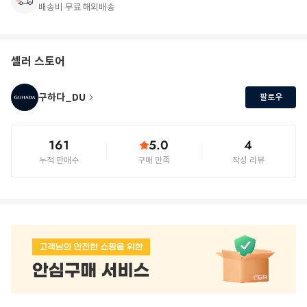
배송비 무료
해외배송
셀러 스토어
구하다_DU
팔로우
161
5.0
4
누적 판매수
구매 만족
작성 리뷰