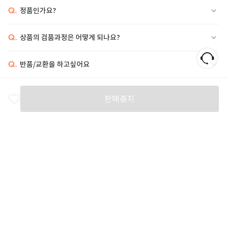
Q.
정품인가요?
Q.
상품의 검품과정은 어떻게 되나요?
Q.
반품/교환을 하고싶어요
비슷한 상품
판매중지
ISABEL MARANT
ISABEL MARANT
ISABEL MARANT
I
58,000
27
%
97,000
28
%
102,000
2