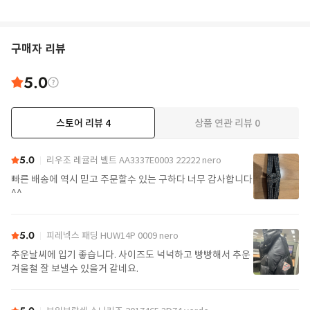
구매자 리뷰
5.0
스토어 리뷰
4
상품 연관 리뷰
0
5.0
리우조 레귤러 벨트 AA3337E0003 22222 nero
빠른 배송에 역시 믿고 주문할수 있는 구하다 너무 감사합니다
^^
5.0
피레넥스 패딩 HUW14P 0009 nero
추운날씨에 입기 좋습니다. 사이즈도 넉넉하고 빵빵해서 추운
겨울철 잘 보낼수 있을거 같네요.