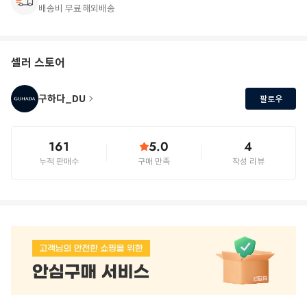
배송비 무료
해외배송
셀러 스토어
구하다_DU
팔로우
161
5.0
4
누적 판매수
구매 만족
작성 리뷰