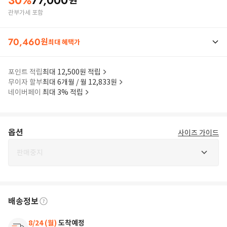
30
%
77,000
원
관부가세 포함
70,460
원
최대 혜택가
포인트 적립
최대 12,500원 적립
무이자 할부
최대 6개월 / 월 12,833원
네이버페이
최대 3% 적립
옵션
사이즈 가이드
판매중지
배송정보
8/24 (월)
도착예정