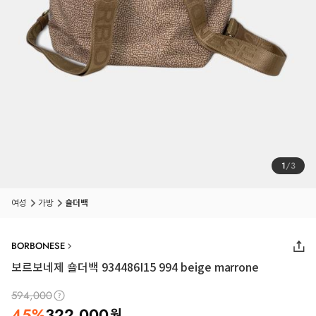
1
/
3
여성
가방
숄더백
BORBONESE
보르보네제 숄더백 934486I15 994 beige marrone
594,000
45
%
322,000
원