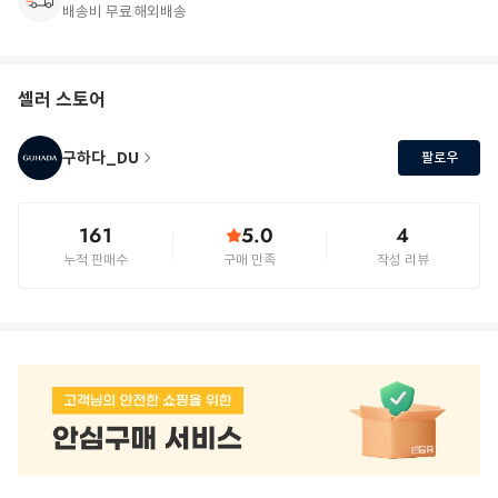
배송비 무료
해외배송
셀러 스토어
구하다_DU
팔로우
161
5.0
4
누적 판매수
구매 만족
작성 리뷰