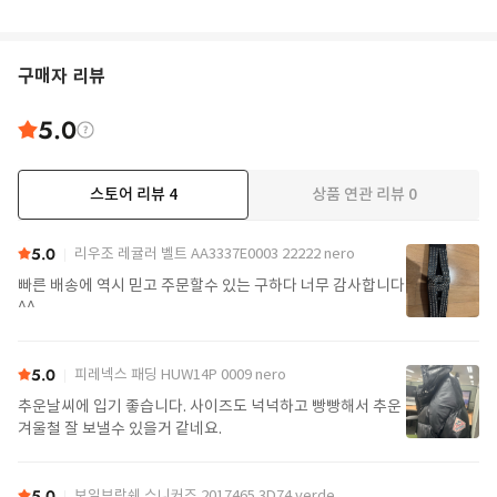
구매자 리뷰
5.0
스토어 리뷰
4
상품 연관 리뷰
0
5.0
리우조 레귤러 벨트 AA3337E0003 22222 nero
빠른 배송에 역시 믿고 주문할수 있는 구하다 너무 감사합니다
^^
5.0
피레넥스 패딩 HUW14P 0009 nero
추운날씨에 입기 좋습니다. 사이즈도 넉넉하고 빵빵해서 추운
겨울철 잘 보낼수 있을거 같네요.
5.0
보일브랑쉐 스니커즈 2017465 3D74 verde