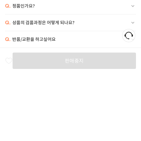
Q.
정품인가요?
Q.
상품의 검품과정은 어떻게 되나요?
Q.
반품/교환을 하고싶어요
비슷한 상품
판매중지
ACNE STUDIOS
MAISON MARGIELA
MAISON MARGIELA
M
35
%
865,000
1,349,000
820,000
1