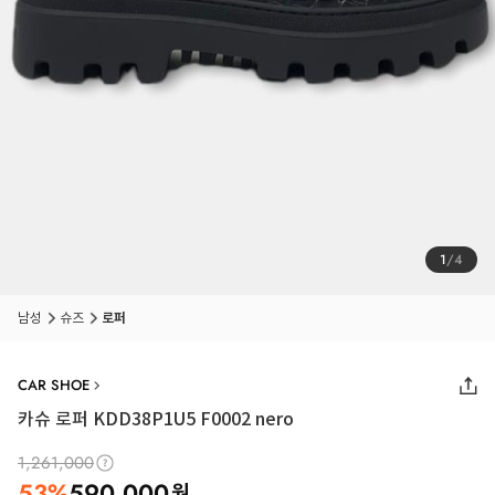
1
/
4
남성
슈즈
로퍼
CAR SHOE
카슈 로퍼 KDD38P1U5 F0002 nero
1,261,000
53
%
590,000
원