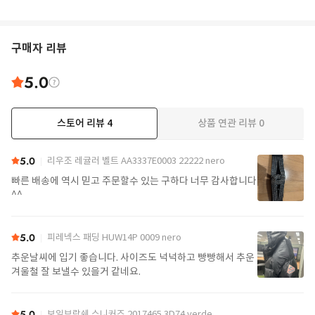
구매자 리뷰
5.0
스토어 리뷰
4
상품 연관 리뷰
0
5.0
리우조 레귤러 벨트 AA3337E0003 22222 nero
빠른 배송에 역시 믿고 주문할수 있는 구하다 너무 감사합니다
^^
5.0
피레넥스 패딩 HUW14P 0009 nero
추운날씨에 입기 좋습니다. 사이즈도 넉넉하고 빵빵해서 추운
겨울철 잘 보낼수 있을거 같네요.
5.0
보일브랑쉐 스니커즈 2017465 3D74 verde