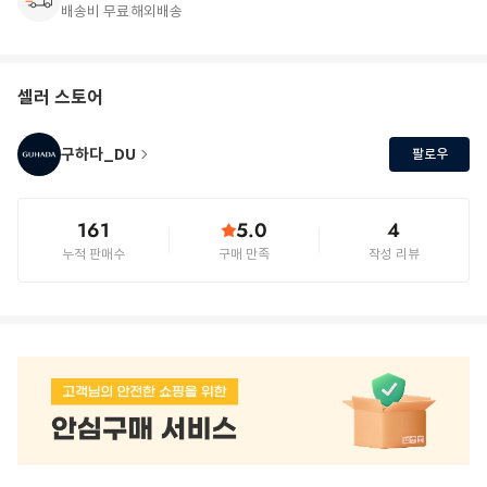
배송비 무료
해외배송
셀러 스토어
구하다_DU
팔로우
161
5.0
4
누적 판매수
구매 만족
작성 리뷰