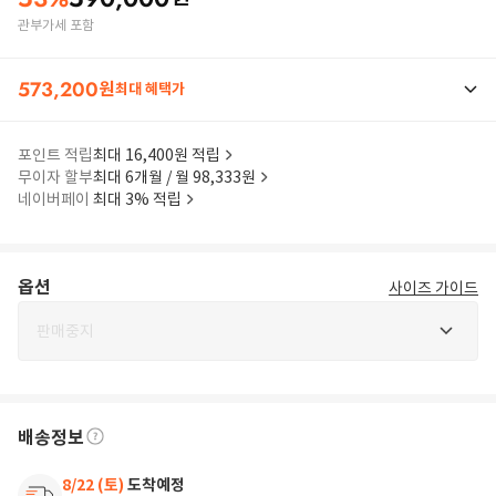
관부가세 포함
573,200
원
최대 혜택가
포인트 적립
최대 16,400원 적립
무이자 할부
최대 6개월 / 월 98,333원
네이버페이
최대 3% 적립
옵션
사이즈 가이드
판매중지
배송정보
8/22 (토)
도착예정