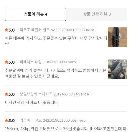
스토어 리뷰
4
상품 연관 리뷰
0
5.0
리우조 레귤러 벨트 AA3337E0003 22222 nero
빠른 배송에 역시 믿고 주문할수 있는 구하다 너무 감사합니다
^^
5.0
피레넥스 패딩 HUW14P 0009 nero
추운날씨에 입기 좋습니다. 사이즈도 넉넉하고 빵빵해서 추운
겨울철 잘 보낼수 있을거 같네요.
5.0
보일브랑쉐 스니커즈 2017465 3D74 verde
디자인 색상 사이즈 다 좋습니다
5.0
막스마라 코트 2421018011600 003 nero
158cm, 48kg 약간 오버핏으로 it 36 잘맞습니디. It 34와 고민했는데 마