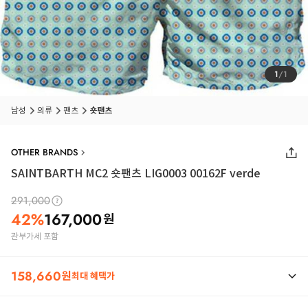
1
/
1
남성
의류
팬츠
숏팬츠
OTHER BRANDS
SAINTBARTH MC2 숏팬츠 LIG0003 00162F verde
291,000
42
%
167,000
원
관부가세 포함
158,660
원
최대 혜택가