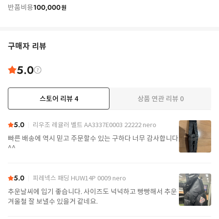
100,000
반품비용
원
구매자 리뷰
5.0
스토어 리뷰
4
상품 연관 리뷰
0
5.0
리우조 레귤러 벨트 AA3337E0003 22222 nero
빠른 배송에 역시 믿고 주문할수 있는 구하다 너무 감사합니다
^^
5.0
피레넥스 패딩 HUW14P 0009 nero
추운날씨에 입기 좋습니다. 사이즈도 넉넉하고 빵빵해서 추운
겨울철 잘 보낼수 있을거 같네요.