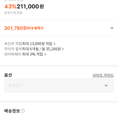
43
%
211,000
원
관부가세 포함
201,780
원
최대 혜택가
포인트 적립
최대 13,000원 적립
무이자 할부
최대 6개월 / 월 35,166원
네이버페이
최대 3% 적립
옵션
사이즈 가이드
판매중지
배송정보