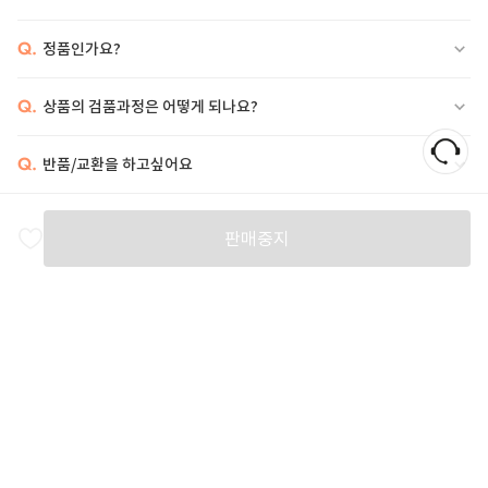
Q.
정품인가요?
Q.
상품의 검품과정은 어떻게 되나요?
Q.
반품/교환을 하고싶어요
비슷한 상품
판매중지
VALENTINO GARAVANI
VALENTINO GARAVANI
ETRO
A
21
%
756,700
1,023,000
52
%
516,000
5