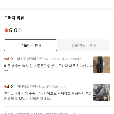
구매자 리뷰
5.0
스토어 리뷰
4
상품 연관 리뷰
0
5.0
리우조 레귤러 벨트 AA3337E0003 22222 nero
빠른 배송에 역시 믿고 주문할수 있는 구하다 너무 감사합니다
^^
5.0
피레넥스 패딩 HUW14P 0009 nero
추운날씨에 입기 좋습니다. 사이즈도 넉넉하고 빵빵해서 추운
겨울철 잘 보낼수 있을거 같네요.