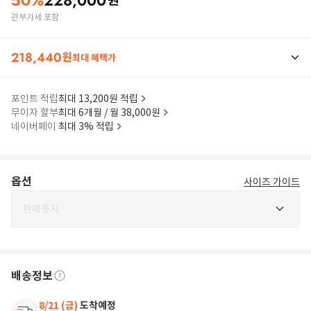
50
%
228,000
원
관부가세 포함
218,440
원
최대 혜택가
포인트 적립
최대 13,200원 적립
무이자 할부
최대 6개월 / 월 38,000원
네이버페이
최대 3% 적립
옵션
사이즈 가이드
판매중지
배송정보
8/21 (금)
도착예정