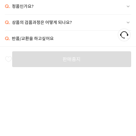
Q.
정품인가요?
Q.
상품의 검품과정은 어떻게 되나요?
Q.
반품/교환을 하고싶어요
비슷한 상품
판매중지
AMI
BOTTEGA VENETA
BOTTEGA VENETA
D
46
%
374,000
62
%
724,000
57
%
1,038,000
5