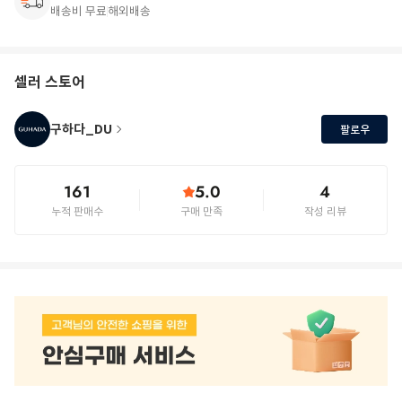
배송비 무료
해외배송
셀러 스토어
구하다_DU
팔로우
161
5.0
4
누적 판매수
구매 만족
작성 리뷰