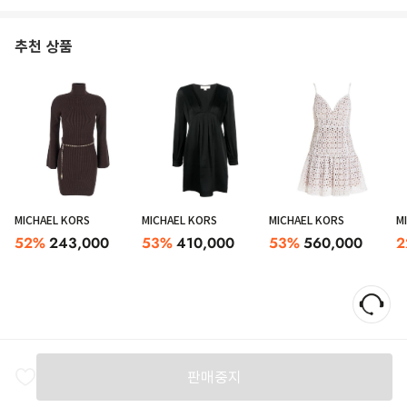
추천 상품
MICHAEL KORS
MICHAEL KORS
MICHAEL KORS
M
52
%
243,000
53
%
410,000
53
%
560,000
2
판매중지