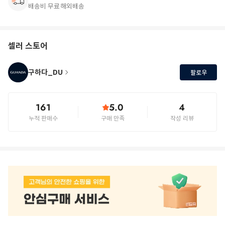
배송비 무료
해외배송
셀러 스토어
구하다_DU
팔로우
161
5.0
4
누적 판매수
구매 만족
작성 리뷰