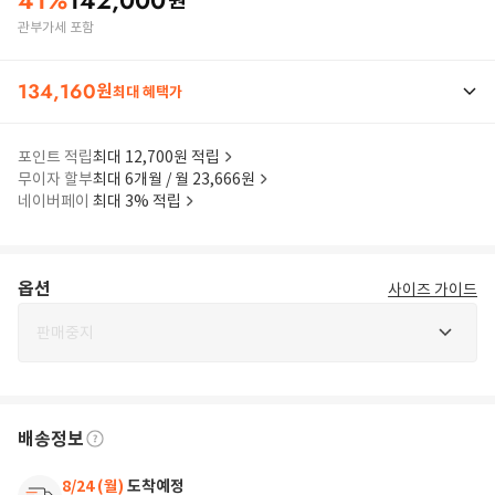
41
%
142,000
원
관부가세 포함
134,160
원
최대 혜택가
포인트 적립
최대 12,700원 적립
무이자 할부
최대 6개월 / 월 23,666원
네이버페이
최대 3% 적립
옵션
사이즈 가이드
판매중지
배송정보
8/24 (월)
도착예정