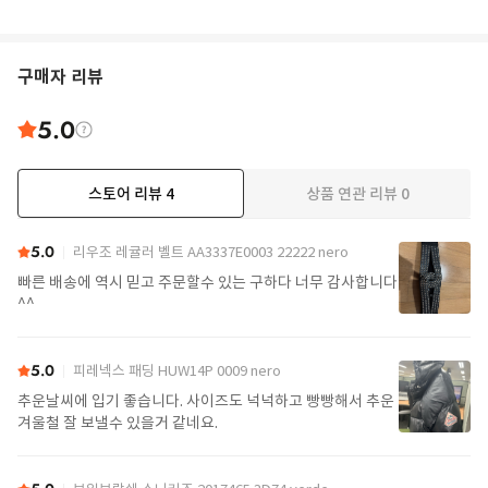
구매자 리뷰
5.0
스토어 리뷰
4
상품 연관 리뷰
0
5.0
리우조 레귤러 벨트 AA3337E0003 22222 nero
빠른 배송에 역시 믿고 주문할수 있는 구하다 너무 감사합니다
^^
5.0
피레넥스 패딩 HUW14P 0009 nero
추운날씨에 입기 좋습니다. 사이즈도 넉넉하고 빵빵해서 추운
겨울철 잘 보낼수 있을거 같네요.