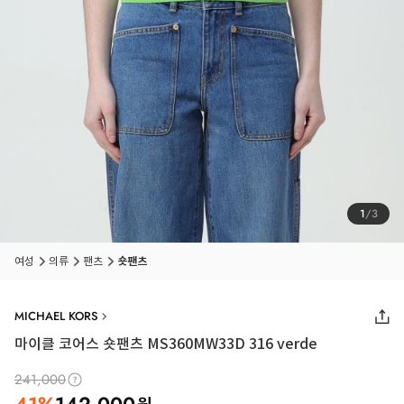
1
/
3
여성
의류
팬츠
숏팬츠
MICHAEL KORS
마이클 코어스 숏팬츠 MS360MW33D 316 verde
241,000