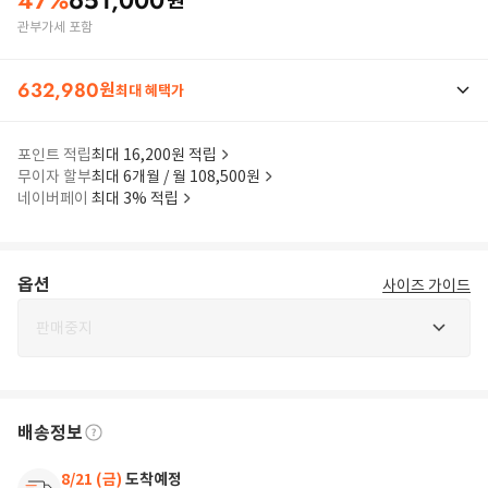
47
%
651,000
원
관부가세 포함
632,980
원
최대 혜택가
포인트 적립
최대 16,200원 적립
무이자 할부
최대 6개월 / 월 108,500원
네이버페이
최대 3% 적립
옵션
사이즈 가이드
판매중지
배송정보
8/21 (금)
도착예정