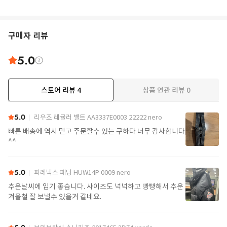
구매자 리뷰
5.0
스토어 리뷰
4
상품 연관 리뷰
0
5.0
리우조 레귤러 벨트 AA3337E0003 22222 nero
빠른 배송에 역시 믿고 주문할수 있는 구하다 너무 감사합니다
^^
5.0
피레넥스 패딩 HUW14P 0009 nero
추운날씨에 입기 좋습니다. 사이즈도 넉넉하고 빵빵해서 추운
겨울철 잘 보낼수 있을거 같네요.