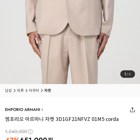
1
/
4
남성
의류
아우터
자켓
EMPORIO ARMANI
엠포리오 아르마니 자켓 3D1GF21NFVZ 01M5 corda
1,240,000