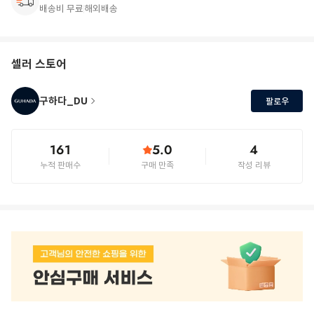
배송비 무료
해외배송
셀러 스토어
구하다_DU
팔로우
161
5.0
4
누적 판매수
구매 만족
작성 리뷰