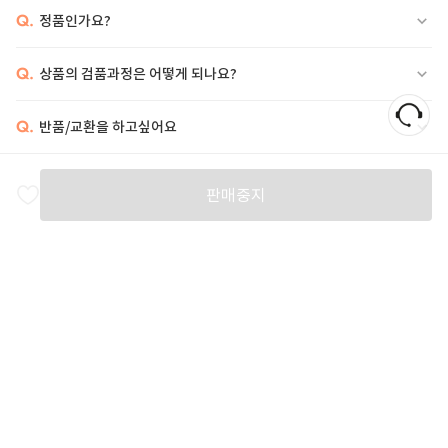
Q.
정품인가요?
Q.
상품의 검품과정은 어떻게 되나요?
Q.
반품/교환을 하고싶어요
비슷한 상품
판매중지
BURBERRY
FENDI
FENDI
F
20
%
2,286,000
2,204,000
2,193,000
3