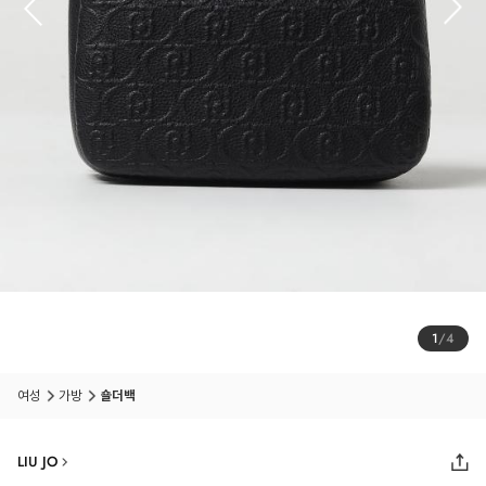
1
/
4
여성
가방
숄더백
LIU JO