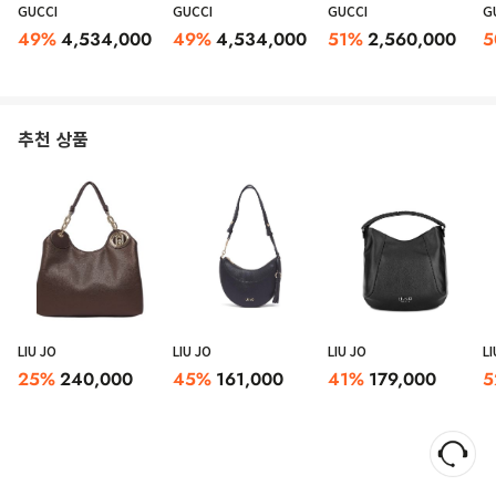
GUCCI
GUCCI
GUCCI
G
49
%
4,534,000
49
%
4,534,000
51
%
2,560,000
5
추천 상품
LIU JO
LIU JO
LIU JO
LI
25
%
240,000
45
%
161,000
41
%
179,000
5