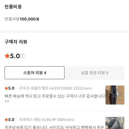
반품비용
100,000
반품비용
원
구매자 리뷰
5.0
스토어 리뷰
4
상품 연관 리뷰
0
5.0
리우조 레귤러 벨트 AA3337E0003 22222 nero
빠른 배송에 역시 믿고 주문할수 있는 구하다 너무 감사합니다
^^
5.0
피레넥스 패딩 HUW14P 0009 nero
추운날씨에 입기 좋습니다. 사이즈도 넉넉하고 빵빵해서 추운