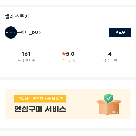
셀러 스토어
구하다_DU
팔로우
161
5.0
4
누적 판매수
구매 만족
작성 리뷰