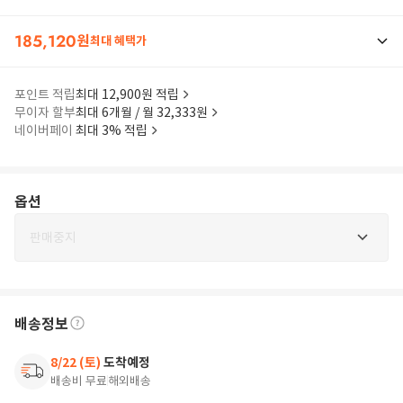
185,120
원
최대 혜택가
포인트 적립
최대 12,900원 적립
무이자 할부
최대 6개월 / 월 32,333원
네이버페이
최대 3% 적립
옵션
판매중지
배송정보
8/22 (토)
도착예정
배송비 무료
해외배송