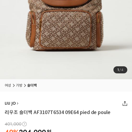
1
/
4
여성
가방
숄더백
LIU JO
리우조 숄더백 AF3107T6534 09E64 pied de poule
401,000