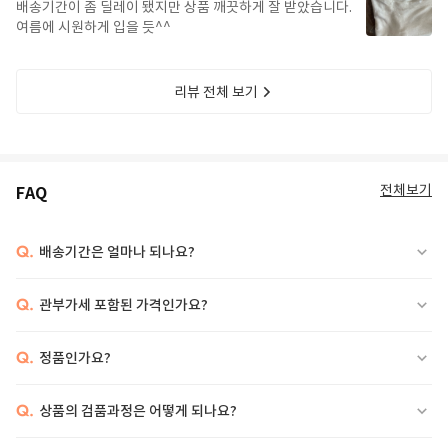
배송기간이 좀 딜레이 됐지만 상품 깨끗하게 잘 받았습니다.
여름에 시원하게 입을 듯^^
Elevate your style with the Faridah Sheath Dress from STAUD. This chic dress
features a timeless black and white color scheme, making it perfect for any
occasion. The figure-flattering silhouette and high-quality materials ensure
리뷰 전체 보기
both comfort and style. Add this versatile piece to your wardrobe for a
sophisticated look that will turn heads. Shop now and experience the elegance
of STAUD.
전체보기
FAQ
Q.
배송기간은 얼마나 되나요?
Q.
관부가세 포함된 가격인가요?
Q.
정품인가요?
Q.
상품의 검품과정은 어떻게 되나요?