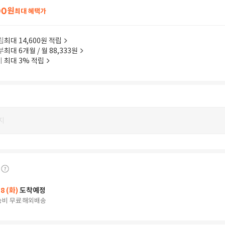
00
원
최대 혜택가
립
최대 14,600원 적립
부
최대 6개월 / 월 88,333원
이
최대 3% 적립
지
18 (화)
도착예정
송비 무료
해외배송