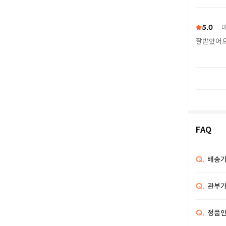
또 구하다
5.0
마
잘받았어
FAQ
Q.
배송기
Q.
관부가
Q.
정품인