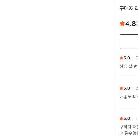
구매자 
4.8
5.0
구
상품 잘 
5.0
프
배송도 빠
5.0
까
구하다 처
고 검수영