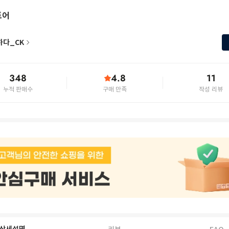
토어
하다_CK
348
4.8
11
누적 판매수
구매 만족
작성 리뷰