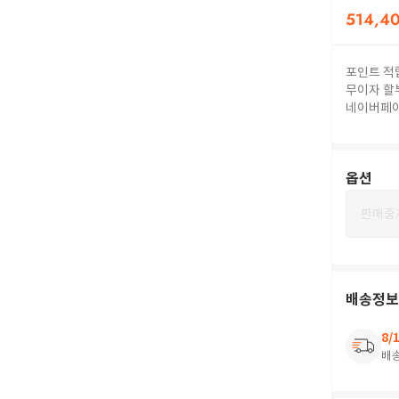
514,4
포인트 적
무이자 할
네이버페
옵션
판매중
배송정보
8/
배