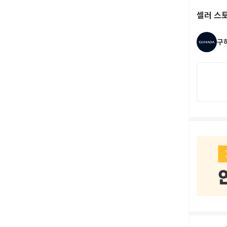
셀러 스
구