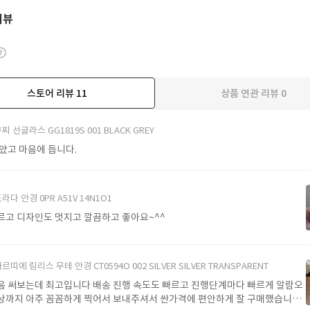
리뷰
스토어 리뷰
11
상품 연관 리뷰
0
더보기
찌 선글라스 GG1819S 001 BLACK GREY
받았고 마음에 듭니다.
라다 안경 0PR A51V 14N1O1
르고 디자인도 멋지고 깔끔하고 좋아요~^^
르띠에 림리스 무테 안경 CT0594O 002 SILVER SILVER TRANSPARENT
음 써보는데 최고입니다 배송 진행 속도도 빠르고 진행단계마다 빠르게 알람오
상까지 아주 꼼꼼하게 찍어서 보내주셔서 싼가격에 편안하게 잘 구매했습니다.