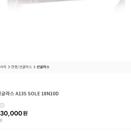
서리
안경/선글라스
선글라스
글라스 A13S SOLE 18N10D
30,000
원
함