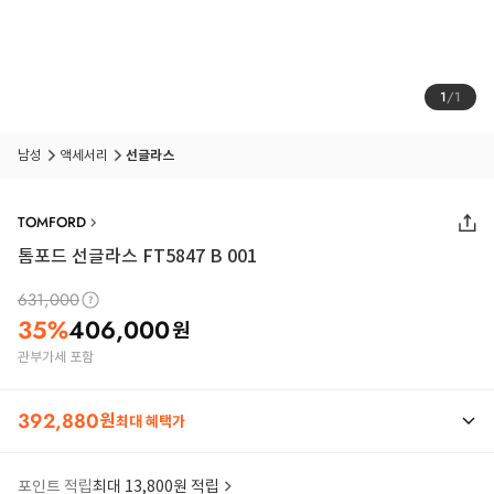
1
/
1
남성
액세서리
선글라스
TOMFORD
톰포드 선글라스 FT5847 B 001
631,000
35
%
406,000
원
관부가세 포함
392,880
원
최대 혜택가
포인트 적립
최대 13,800원 적립