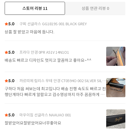
스토어 리뷰
11
상품 연관 리뷰
0
더보기
5.0
구찌 선글라스 GG1819S 001 BLACK GREY
상품 잘 받았고 마음에 듭니다.
5.0
프라다 안경 0PR A51V 14N1O1
배송도 빠르고 디자인도 멋지고 깔끔하고 좋아요~^^
5.0
까르띠에 림리스 무테 안경 CT0594O 002 SILVER SILVER TRANSPARENT
구하다 처음 써보는데 최고입니다 배송 진행 속도도 빠르고 진
행단계마다 빠르게 알람오고 검수영상까지 아주 꼼꼼하게 찍
어서 보내주셔서 싼가격에 편안하게 잘 구매했습니다. 또 구하
다에서 구매할게요
5.0
마우이짐 선글라스 NAAUAO 001
잘받았어요잘받았어요너무좋아요