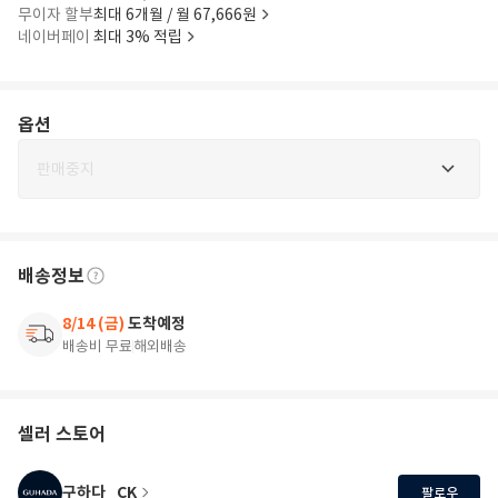
무이자 할부
최대 6개월 / 월 67,666원
네이버페이
최대 3% 적립
옵션
판매중지
배송정보
8/14 (금)
도착예정
배송비 무료
해외배송
셀러 스토어
구하다_CK
팔로우