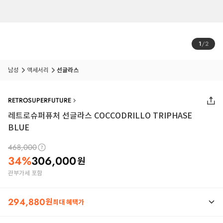
1
/
2
남성
액세서리
선글라스
RETROSUPERFUTURE
레트로슈퍼퓨처 선글라스 COCCODRILLO TRIPHASE
BLUE
468,000
34
%
306,000
원
관부가세 포함
294,880
원
최대 혜택가