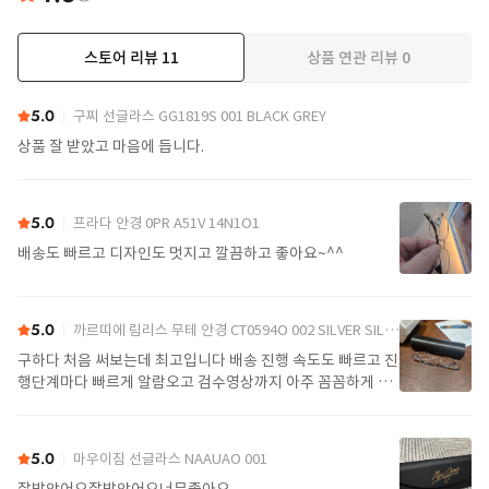
스토어 리뷰
11
상품 연관 리뷰
0
더보기
5.0
구찌 선글라스 GG1819S 001 BLACK GREY
상품 잘 받았고 마음에 듭니다.
5.0
프라다 안경 0PR A51V 14N1O1
배송도 빠르고 디자인도 멋지고 깔끔하고 좋아요~^^
5.0
까르띠에 림리스 무테 안경 CT0594O 002 SILVER SILVER TRANSPARENT
구하다 처음 써보는데 최고입니다 배송 진행 속도도 빠르고 진
행단계마다 빠르게 알람오고 검수영상까지 아주 꼼꼼하게 찍
어서 보내주셔서 싼가격에 편안하게 잘 구매했습니다. 또 구하
다에서 구매할게요
5.0
마우이짐 선글라스 NAAUAO 001