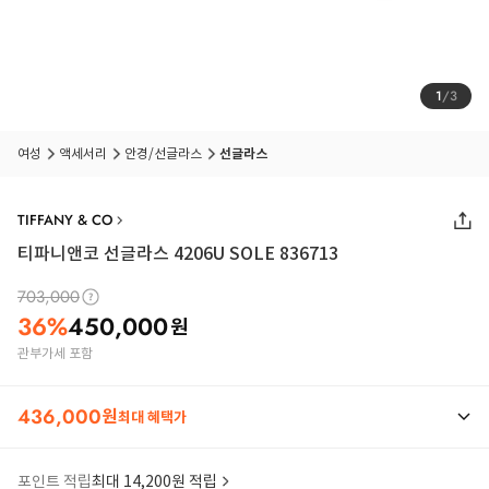
1
/
3
여성
액세서리
안경/선글라스
선글라스
TIFFANY & CO
티파니앤코 선글라스 4206U SOLE 836713
703,000
36
%
450,000
원
관부가세 포함
436,000
원
최대 혜택가
포인트 적립
최대 14,200원 적립