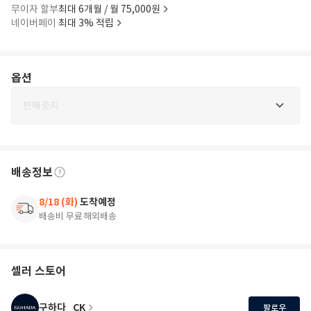
무이자 할부
최대 6개월 / 월 75,000원
네이버페이
최대 3% 적립
옵션
판매중지
배송정보
8/18 (화)
도착예정
배송비 무료
해외배송
셀러 스토어
구하다_CK
팔로우