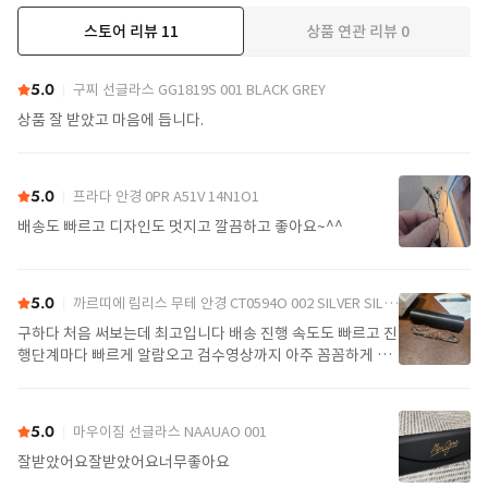
스토어 리뷰
11
상품 연관 리뷰
0
더보기
5.0
구찌 선글라스 GG1819S 001 BLACK GREY
상품 잘 받았고 마음에 듭니다.
5.0
프라다 안경 0PR A51V 14N1O1
배송도 빠르고 디자인도 멋지고 깔끔하고 좋아요~^^
5.0
까르띠에 림리스 무테 안경 CT0594O 002 SILVER SILVER TRANSPARENT
구하다 처음 써보는데 최고입니다 배송 진행 속도도 빠르고 진
행단계마다 빠르게 알람오고 검수영상까지 아주 꼼꼼하게 찍
어서 보내주셔서 싼가격에 편안하게 잘 구매했습니다. 또 구하
다에서 구매할게요
5.0
마우이짐 선글라스 NAAUAO 001
잘받았어요잘받았어요너무좋아요