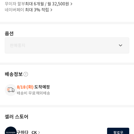
무이자 할부
최대 6개월 / 월 32,500원
네이버페이
최대 3% 적립
옵션
판매중지
배송정보
8/18 (화)
도착예정
배송비 무료
해외배송
셀러 스토어
구하다_CK
팔로우