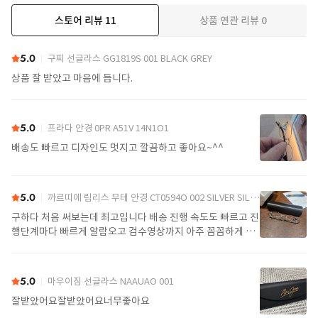
스토어 리뷰
11
상품 연관 리뷰
0
더보기
5.0
구찌 선글라스 GG1819S 001 BLACK GREY
상품 잘 받았고 마음에 듭니다.
5.0
프라다 안경 0PR A51V 14N1O1
배송도 빠르고 디자인도 멋지고 깔끔하고 좋아요~^^
5.0
까르띠에 림리스 무테 안경 CT0594O 002 SILVER SILVER TRANSPARENT
구하다 처음 써보는데 최고입니다 배송 진행 속도도 빠르고 진
행단계마다 빠르게 알람오고 검수영상까지 아주 꼼꼼하게 찍
어서 보내주셔서 싼가격에 편안하게 잘 구매했습니다. 또 구하
다에서 구매할게요
5.0
마우이짐 선글라스 NAAUAO 001
잘받았어요잘받았어요너무좋아요