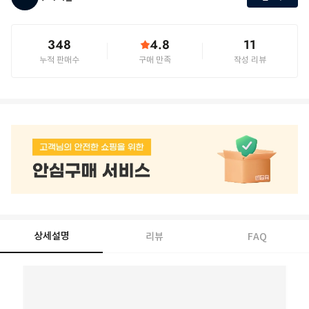
348
4.8
11
누적 판매수
구매 만족
작성 리뷰
상세설명
리뷰
FAQ