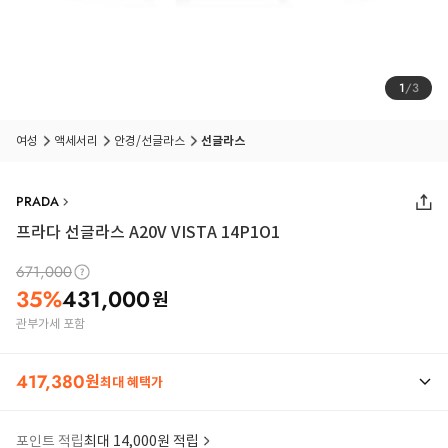
1
/
3
여성
액세서리
안경/선글라스
선글라스
PRADA
프라다 선글라스 A20V VISTA 14P1O1
671,000
35
%
431,000
원
관부가세 포함
417,380
원
최대 혜택가
포인트 적립
최대 14,000원 적립