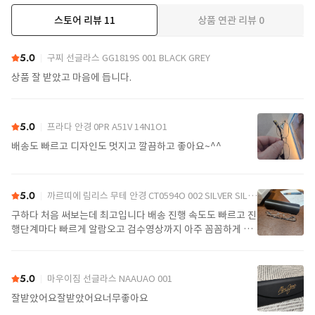
스토어 리뷰
11
상품 연관 리뷰
0
더보기
5.0
구찌 선글라스 GG1819S 001 BLACK GREY
상품 잘 받았고 마음에 듭니다.
5.0
프라다 안경 0PR A51V 14N1O1
배송도 빠르고 디자인도 멋지고 깔끔하고 좋아요~^^
5.0
까르띠에 림리스 무테 안경 CT0594O 002 SILVER SILVER TRANSPARENT
구하다 처음 써보는데 최고입니다 배송 진행 속도도 빠르고 진
행단계마다 빠르게 알람오고 검수영상까지 아주 꼼꼼하게 찍
어서 보내주셔서 싼가격에 편안하게 잘 구매했습니다. 또 구하
다에서 구매할게요
5.0
마우이짐 선글라스 NAAUAO 001
잘받았어요잘받았어요너무좋아요