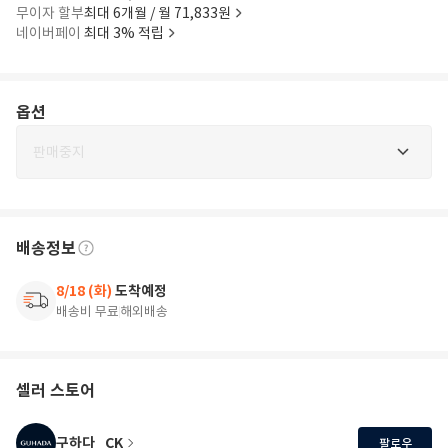
무이자 할부
최대 6개월 / 월 71,833원
네이버페이
최대 3% 적립
옵션
판매중지
배송정보
8/18 (화)
도착예정
배송비 무료
해외배송
셀러 스토어
구하다_CK
팔로우