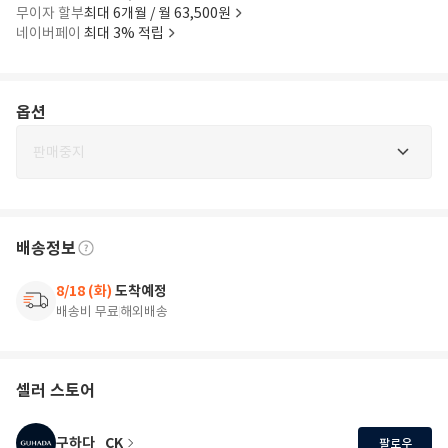
무이자 할부
최대 6개월 / 월 63,500원
네이버페이
최대 3% 적립
옵션
판매중지
배송정보
8/18 (화)
도착예정
배송비 무료
해외배송
셀러 스토어
구하다_CK
팔로우