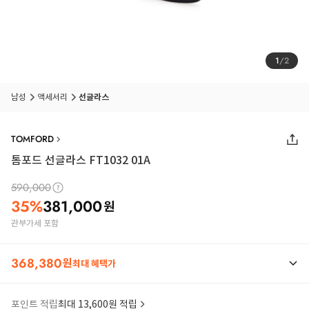
1
/
2
남성
액세서리
선글라스
TOMFORD
톰포드 선글라스 FT1032 01A
590,000
35
%
381,000
원
관부가세 포함
368,380
원
최대 혜택가
포인트 적립
최대 13,600원 적립