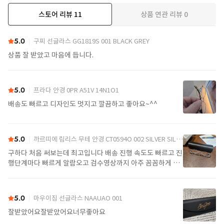
스토어 리뷰
11
상품 연관 리뷰
0
더보기
5.0
구찌 선글라스 GG1819S 001 BLACK GREY
상품 잘 받았고 마음에 듭니다.
5.0
프라다 안경 0PR A51V 14N1O1
배송도 빠르고 디자인도 멋지고 깔끔하고 좋아요~^^
5.0
까르띠에 림리스 무테 안경 CT0594O 002 SILVER SILVER TRANSPARENT
구하다 처음 써보는데 최고입니다 배송 진행 속도도 빠르고 진
행단계마다 빠르게 알람오고 검수영상까지 아주 꼼꼼하게 찍
어서 보내주셔서 싼가격에 편안하게 잘 구매했습니다. 또 구하
다에서 구매할게요
5.0
마우이짐 선글라스 NAAUAO 001
잘받았어요잘받았어요너무좋아요