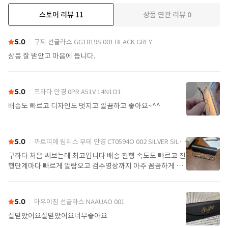
스토어 리뷰
11
상품 연관 리뷰
0
더보기
5.0
구찌 선글라스 GG1819S 001 BLACK GREY
상품 잘 받았고 마음에 듭니다.
5.0
프라다 안경 0PR A51V 14N1O1
배송도 빠르고 디자인도 멋지고 깔끔하고 좋아요~^^
5.0
까르띠에 림리스 무테 안경 CT0594O 002 SILVER SILVER TRANSPARENT
구하다 처음 써보는데 최고입니다 배송 진행 속도도 빠르고 진
행단계마다 빠르게 알람오고 검수영상까지 아주 꼼꼼하게 찍
어서 보내주셔서 싼가격에 편안하게 잘 구매했습니다. 또 구하
다에서 구매할게요
5.0
마우이짐 선글라스 NAAUAO 001
잘받았어요잘받았어요너무좋아요