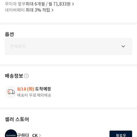
무이자 할부
최대 6개월 / 월 71,833원
네이버페이
최대 3% 적립
옵션
판매중지
배송정보
8/18 (화)
도착예정
배송비 무료
해외배송
셀러 스토어
구하다_CK
팔로우