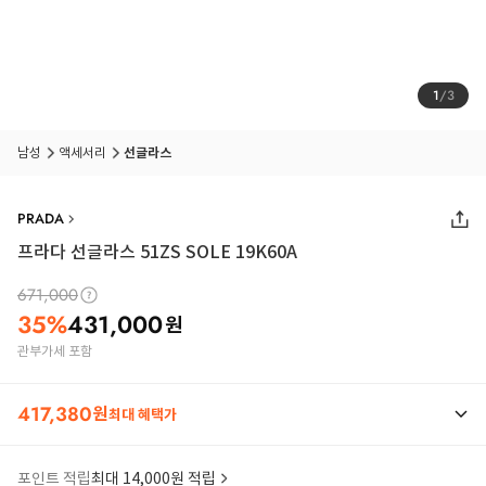
1
/
3
남성
액세서리
선글라스
PRADA
프라다 선글라스 51ZS SOLE 19K60A
671,000
35
%
431,000
원
관부가세 포함
417,380
원
최대 혜택가
포인트 적립
최대 14,000원 적립