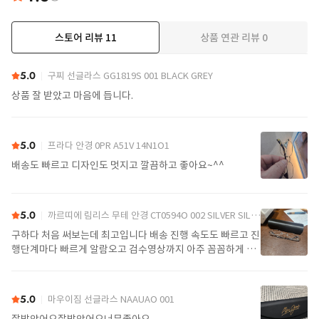
스토어 리뷰
11
상품 연관 리뷰
0
더보기
5.0
구찌 선글라스 GG1819S 001 BLACK GREY
상품 잘 받았고 마음에 듭니다.
5.0
프라다 안경 0PR A51V 14N1O1
배송도 빠르고 디자인도 멋지고 깔끔하고 좋아요~^^
5.0
까르띠에 림리스 무테 안경 CT0594O 002 SILVER SILVER TRANSPARENT
구하다 처음 써보는데 최고입니다 배송 진행 속도도 빠르고 진
행단계마다 빠르게 알람오고 검수영상까지 아주 꼼꼼하게 찍
어서 보내주셔서 싼가격에 편안하게 잘 구매했습니다. 또 구하
다에서 구매할게요
5.0
마우이짐 선글라스 NAAUAO 001