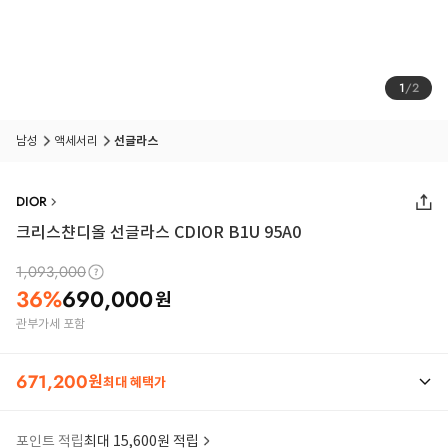
1
/
2
남성
액세서리
선글라스
DIOR
크리스챤디올 선글라스 CDIOR B1U 95A0
1,093,000
36
%
690,000
원
관부가세 포함
671,200
원
최대 혜택가
포인트 적립
최대 15,600원 적립