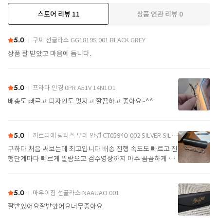
스토어 리뷰
11
상품 연관 리뷰
0
더보기
5.0
구찌 선글라스 GG1819S 001 BLACK GREY
상품 잘 받았고 마음에 듭니다.
5.0
프라다 안경 0PR A51V 14N1O1
배송도 빠르고 디자인도 멋지고 깔끔하고 좋아요~^^
5.0
까르띠에 림리스 무테 안경 CT0594O 002 SILVER SILVER TRANSPARENT
구하다 처음 써보는데 최고입니다 배송 진행 속도도 빠르고 진
행단계마다 빠르게 알람오고 검수영상까지 아주 꼼꼼하게 찍
어서 보내주셔서 싼가격에 편안하게 잘 구매했습니다. 또 구하
다에서 구매할게요
5.0
마우이짐 선글라스 NAAUAO 001
잘받았어요잘받았어요너무좋아요