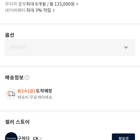
무이자 할부
최대 6개월 / 월 115,000원
네이버페이
최대 3% 적립
옵션
판매중지
배송정보
8/14 (금)
도착예정
배송비 무료
해외배송
셀러 스토어
구하다_CK
팔로우